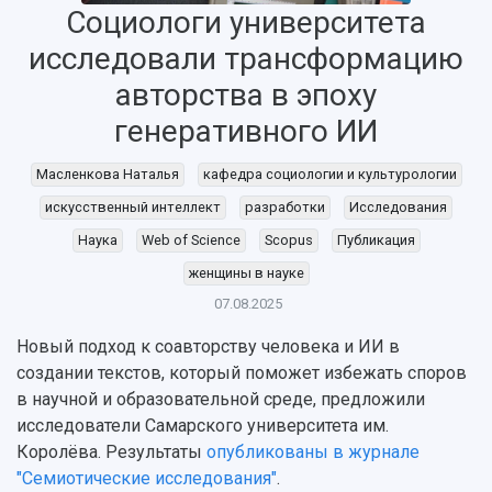
Социологи университета
исследовали трансформацию
авторства в эпоху
генеративного ИИ
Масленкова Наталья
кафедра социологии и культурологии
НАЗАД
искусственный интеллект
разработки
Исследования
Об университете
Новости
Образование
Научно-исследовательская деятельность
Наука
Web of Science
Scopus
Публикация
История
Главные новости
Почему я выбираю Самарский университет?
Основные научные направления
женщины в науке
Ключевые факты
Бортжурнал
Абитуриенту
Научные школы и ведущие научные коллектив
Рейтинги
Объявления
Бакалавриат и специалитет
Диссертационные советы
07.08.2025
События
Магистратура
Подготовка научных кадров
Руководство
Новый подход к соавторству человека и ИИ в
Аспирантура
Конкурс на замещение должностей научных
СМИ об университете
создании текстов, который поможет избежать споров
Наблюдательный совет
Формы обучения
работников
в научной и образовательной среде, предложили
Попечительский совет
Учебные планы
Научно-технический совет
Пресс-центр
исследователи Самарского университета им.
Ученый совет
Дополнительное образование
Научные проекты и темы
Королёва. Результаты
опубликованы в журнале
Газета "Полет"
Ректорат
Институты и факультеты
"Семиотические исследования"
.
Газета "Самарский университет"