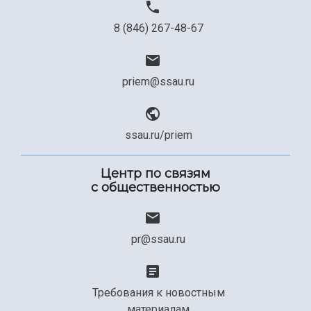
8 (846) 267-48-67
priem@ssau.ru
ssau.ru/priem
Центр по связям
с общественностью
pr@ssau.ru
Требования к новостным
материалам