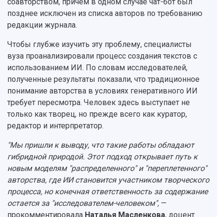
соавторством, причем в одном случае чат-бот был
Журналы Самарского университета
Противодействие COVID-19
позднее исключен из списка авторов по требованию
Научные конференции
Кампус
редакции журнала.
Патенты
3D-тур по университету
Публикации и издания
Чтобы глубже изучить эту проблему, специалисты
Музеи
Отчеты о проведенных конференциях
вуза проанализировали процесс создания текстов с
Учебный аэродром
использованием ИИ. По словам исследователей,
Центр истории авиационных двигателей
полученные результаты показали, что традиционное
Ботанический сад
понимание авторства в условиях генеративного ИИ
Умный дом бабочек
требует пересмотра. Человек здесь выступает не
Международный межвузовский кампус
только как творец, но прежде всего как куратор,
Сведения об образовательной организации
редактор и интерпретатор.
Официальные документы
"Мы пришли к выводу, что такие работы обладают
гибридной природой. Этот подход открывает путь к
новым моделям "распределенного" и "переплетенного"
авторства, где ИИ становится участником творческого
процесса, но конечная ответственность за содержание
остается за "исследователем-человеком",
—
прокомментировала
Наталья Масленкова
, доцент