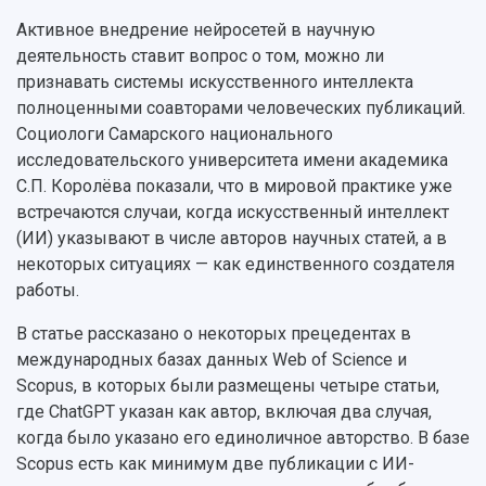
Кадровый резерв
Аспирантура и докторантура
Мы в соцсетях
Активное внедрение нейросетей в научную
Образовательные программы
Персоналии
Справочные материалы
деятельность ставит вопрос о том, можно ли
Мультимедиа
Профессорско-преподавательский состав
признавать системы искусственного интеллекта
Сотрудники и преподаватели
Научная инфраструктура
Расписание занятий
полноценными соавторами человеческих публикаций.
Заслуженные деятели
Подкасты
Социологи Самарского национального
Научно-исследовательские подразделения
Структура университета
Стипендии
исследовательского университета имени академика
Структурная схема управления научно-
Просветительский проект "Одержимы наукой
С.П. Королёва показали, что в мировой практике уже
Институты и факультеты
исследовательской деятельностью
Тестирование иностранных граждан на
встречаются случаи, когда искусственный интеллект
Кафедры
Материальная база
знание русского языка, истории России и
(ИИ) указывают в числе авторов научных статей, а в
Научные подразделения
Подразделения научного обслуживания
основ законодательства РФ
некоторых ситуациях — как единственного создателя
Отделы и службы
Организационные документы
работы.
Общественные организации
Платные образовательные услуги
Результаты научно-исследовательской
Институт искусственного интеллекта
Скидки на обучение
деятельности
В статье рассказано о некоторых прецедентах в
Инжиниринговый центр
международных базах данных Web of Science и
Научно-технические разработки
Подготовительные курсы
Аграрный карбоновый полигон
Scopus, в которых были размещены четыре статьи,
Конкурсы научных проектов и грантов
Архив
где ChatGPT указан как автор, включая два случая,
Областной конкурс "Молодой учёный"
Библиотека
Фирменный стиль
когда было указано его единоличное авторство. В базе
Отчеты о научно-исследовательской
Видеолекции
Scopus есть как минимум две публикации с ИИ-
деятельности
Устойчивое развитие