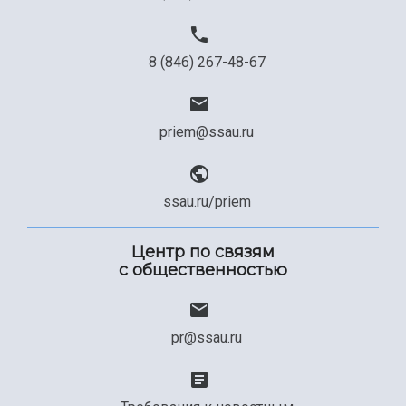
8 (846) 267-48-67
priem@ssau.ru
ssau.ru/priem
Центр по связям
с общественностью
pr@ssau.ru