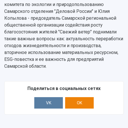
Тестирование иностранных граждан на
комитета по экологии и природопользованию
Кафедры
Материальная база
знание русского языка, истории России и
Самарского отделения "Деловой России" и Юлия
Научные подразделения
Подразделения научного обслуживания
основ законодательства РФ
Копылова - председатель Самарской региональной
Отделы и службы
Организационные документы
общественной организации содействия росту
Общественные организации
Платные образовательные услуги
Результаты научно-исследовательской
благосостояния жителей "Свежий ветер" поднимали
Институт искусственного интеллекта
Скидки на обучение
деятельности
такие важные вопросы как: актуальность переработки
Инжиниринговый центр
Научно-технические разработки
отходов жизнедеятельности и производства,
Подготовительные курсы
Аграрный карбоновый полигон
Конкурсы научных проектов и грантов
вторичное использование материальных ресурсном,
Архив
Областной конкурс "Молодой учёный"
Библиотека
ESG-повестка и ее важность для предприятий
Фирменный стиль
Отчеты о научно-исследовательской
Самарской области.
Видеолекции
деятельности
Устойчивое развитие
Журналы Самарского университета
Противодействие COVID-19
Научные конференции
Поделиться в социальных сетях
Кампус
Патенты
3D-тур по университету
Публикации и издания
VK
OK
Музеи
Отчеты о проведенных конференциях
Учебный аэродром
Центр истории авиационных двигателей
Ботанический сад