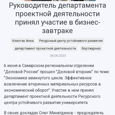
Руководитель департамента
Об университете
Новости
Образование
Научно-исследовательская деятельность
проектной деятельности
История
Главные новости
Почему я выбираю Самарский университет?
Основные научные направления
Ключевые факты
Бортжурнал
Абитуриенту
Научные школы и ведущие научные коллектив
принял участие в бизнес-
Рейтинги
Объявления
Бакалавриат и специалитет
Диссертационные советы
завтраке
События
Магистратура
Подготовка научных кадров
Руководство
Аспирантура
Конкурс на замещение должностей научных
Клентак Анна
Ресурсный центр устойчивого развития
СМИ об университете
Наблюдательный совет
Формы обучения
работников
департамент проектной деятельности
бортжурнал
Попечительский совет
Учебные планы
Научно-технический совет
Пресс-центр
Ученый совет
06.06.2023
Дополнительное образование
Научные проекты и темы
Газета "Полет"
Ректорат
6 июня в Самарском региональном отделении
Институты и факультеты
Газета "Самарский университет"
Кадровый резерв
Аспирантура и докторантура
"Деловой России" прошел "Деловой вторник" по теме:
Мы в соцсетях
Образовательные программы
"Экономика замкнутого цикла. Эффективное
Персоналии
Справочные материалы
вовлечение вторичных материальных ресурсов в
Мультимедиа
Профессорско-преподавательский состав
экономический оборот". Участие в нем принял
Сотрудники и преподаватели
Научная инфраструктура
Расписание занятий
департамент проектной деятельности Ресурсного
Заслуженные деятели
Подкасты
Научно-исследовательские подразделения
центра устойчивого развития университета.
Структура университета
Стипендии
Структурная схема управления научно-
Просветительский проект "Одержимы наукой
В своих докладах Олег Минатдинов - председатель
Институты и факультеты
исследовательской деятельностью