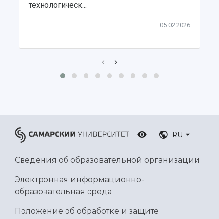
технологическ...
Ботанический сад
Умный дом бабочек
05.02.2026
Международный межвузовский кампус
Сведения об образовательной организации
Официальные документы
RU
Сведения об образовательной организации
Электронная информационно-
образовательная среда
Положение об обработке и защите