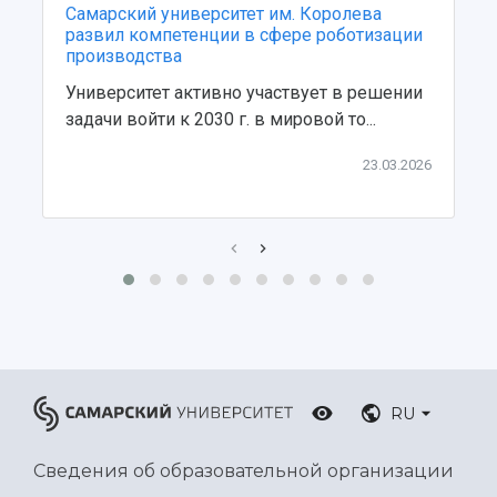
Центр истории авиационных двигателей
Самарский университет им. Королева
Ботанический сад
развил компетенции в сфере роботизации
Умный дом бабочек
производства
Международный межвузовский кампус
Университет активно участвует в решении
задачи войти к 2030 г. в мировой то...
Сведения об образовательной организации
23.03.2026
Официальные документы
RU
Сведения об образовательной организации