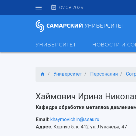
07.08.2026
УНИВЕРСИТЕТ
НОВОСТИ И С
Университет
Персоналии
Сот
Хаймович Ирина Никола
Кафедра обработки металлов давление
Email:
khaymovich.in@ssau.ru
Адрес:
Корпус 5, к. 412 ул. Лукачева, 47