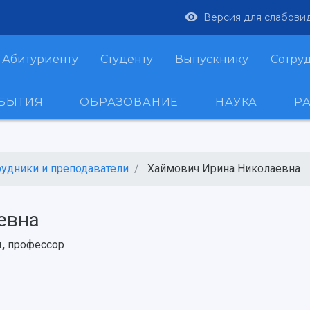
Версия для слабови
Абитуриенту
Студенту
Выпускнику
Сотру
ОБЫТИЯ
ОБРАЗОВАНИЕ
НАУКА
Р
рудники и преподаватели
Хаймович Ирина Николаевна
евна
м,
профессор