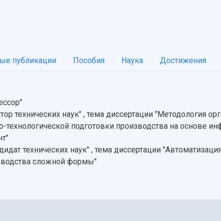
ые публикации
Пособия
Наука
Достижения
ессор"
тор технических наук" , тема диссертации "Методология о
о-технологической подготовки производства на основе и
нт"
дидат технических наук" , тема диссертации "Автоматизац
зводства сложной формы"