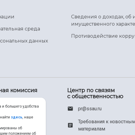
зации
Сведения о доходах, об 
имущественного характе
ательная среда
Противодействие корр
рсональных данных
ная комиссия
Центр по связям
с общественностью
00) 550-34-35
а и большего удобства
pr@ssau.ru
46) 267-48-67
 найти
здесь
, наше
Требования к новостны
рмированы об
материалам
em@ssau.ru
нашим положением об