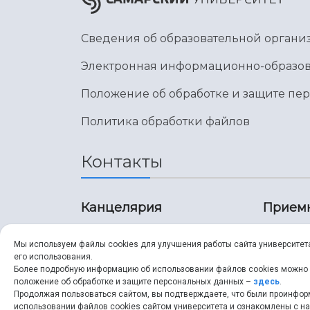
Сведения об образовательной органи
Электронная информационно-образов
Положение об обработке и защите пе
Политика обработки файлов
Контакты
Канцелярия
Прием
8 (846) 267-43-70
8 (8
Мы используем файлы cookies для улучшения работы сайта университет
его использования.
8 (846) 267-43-70
8 (8
Более подробную информацию об использовании файлов cookies можно
положение об обработке и защите персональных данных –
здесь
.
Продолжая пользоваться сайтом, вы подтверждаете, что были проинфо
ssau@ssau.ru
pri
использовании файлов cookies сайтом университета и ознакомлены с 