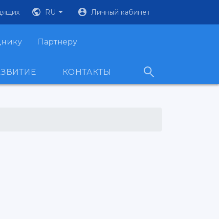
дящих
RU
Личный кабинет
днику
Партнеру
АЗВИТИЕ
КОНТАКТЫ