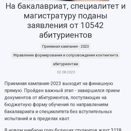
На бакалавриат, специалитет и
магистратуру поданы
НАЗАД
заявления от 10542
Об университете
Новости
Образование
Научно-исследовательская деятельность
абитуриентов
История
Главные новости
Почему я выбираю Самарский университет?
Основные научные направления
Ключевые факты
Бортжурнал
Абитуриенту
Научные школы и ведущие научные коллектив
Приемная кампания - 2023
Рейтинги
Объявления
Бакалавриат и специалитет
Диссертационные советы
Управление формирования и сопровождения контингента
События
Магистратура
Подготовка научных кадров
Руководство
абитуриентам
Аспирантура
Конкурс на замещение должностей научных
СМИ об университете
Наблюдательный совет
02.08.2023
Формы обучения
работников
Попечительский совет
Учебные планы
Научно-технический совет
Пресс-центр
Приемная кампания-2023 выходит на финишную
Ученый совет
Дополнительное образование
прямую. Пройден важный этап - завершился прием
Научные проекты и темы
Газета "Полет"
Ректорат
документов от абитуриентов, поступающих на
Институты и факультеты
Газета "Самарский университет"
Кадровый резерв
Аспирантура и докторантура
бюджетную форму обучения по направлениям
Мы в соцсетях
Образовательные программы
бакалавриата и специалитета без вступительных
Персоналии
Справочные материалы
испытаний и в пределах квот.
Мультимедиа
Профессорско-преподавательский состав
Сотрудники и преподаватели
Научная инфраструктура
В новом учебном году будущих студентов ждут 3128