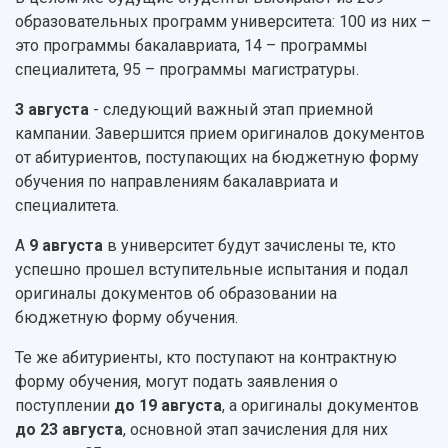
Отчеты о проведенных конференциях
образовательных программ университета: 100 из них –
Учебный аэродром
это программы бакалавриата, 14 – программы
Центр истории авиационных двигателей
специалитета, 95 – программы магистратуры.
Ботанический сад
Умный дом бабочек
3 августа
- следующий важный этап приемной
Международный межвузовский кампус
кампании. Завершится прием оригиналов документов
Сведения об образовательной организации
от абитуриентов, поступающих на бюджетную форму
обучения по направлениям бакалавриата и
Официальные документы
специалитета.
А
9 августа
в университет будут зачислены те, кто
успешно прошел вступительные испытания и подал
оригиналы документов об образовании на
бюджетную форму обучения.
Те же абитуриенты, кто поступают на контрактную
форму обучения, могут подать заявления о
поступлении
до 19 августа
, а оригиналы документов
до 23 августа
, основной этап зачисления для них