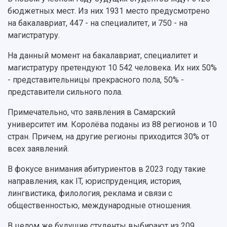
Расписание занятий
Заслуженные деятели
Подкасты
бюджетных мест. Из них 1931 место предусмотрено
Научно-исследовательские подразделения
Структура университета
Стипендии
на бакалавриат, 447 - на специалитет, и 750 - на
Структурная схема управления научно-
Просветительский проект "Одержимы наукой
магистратуру.
Институты и факультеты
исследовательской деятельностью
Тестирование иностранных граждан на
Кафедры
Материальная база
знание русского языка, истории России и
На данный момент на бакалавриат, специалитет и
Научные подразделения
Подразделения научного обслуживания
основ законодательства РФ
магистратуру претендуют 10 542 человека. Их них 50%
Отделы и службы
Организационные документы
- представительницы прекрасного пола, 50% -
Общественные организации
Платные образовательные услуги
представители сильного пола.
Результаты научно-исследовательской
Институт искусственного интеллекта
Скидки на обучение
деятельности
Инжиниринговый центр
Примечательно, что заявления в Самарский
Научно-технические разработки
Подготовительные курсы
Аграрный карбоновый полигон
университет им. Королёва поданы из 88 регионов и 10
Конкурсы научных проектов и грантов
Архив
стран. Причем, на другие регионы приходится 30% от
Областной конкурс "Молодой учёный"
Библиотека
всех заявлений.
Фирменный стиль
Отчеты о научно-исследовательской
Видеолекции
деятельности
В фокусе внимания абитуриентов в 2023 году такие
Устойчивое развитие
Журналы Самарского университета
направления, как IT, юриспруденция, история,
Противодействие COVID-19
Научные конференции
лингвистика, филология, реклама и связи с
Кампус
Патенты
общественностью, международные отношения.
3D-тур по университету
Публикации и издания
В целом же будущие студенты выбирают из 209
Музеи