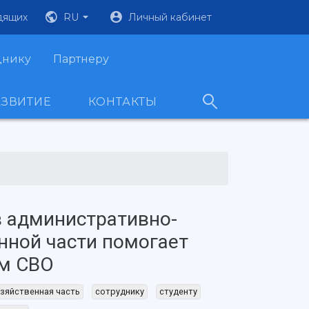
дящих
RU
Личный кабинет
днику
Партнеру
АЗВИТИЕ
КОНТАКТЫ
 административно-
нной части помогает
ам СВО
зяйственная часть
сотруднику
студенту