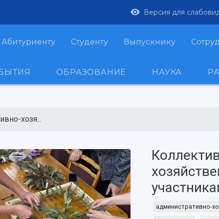
Версия для слабови
Абитуриенту
Студенту
Выпускнику
Сотру
ОБЫТИЯ
ОБРАЗОВАНИЕ
НАУКА
Р
вно-хозя...
Коллектив
хозяйстве
участник
административно-хо