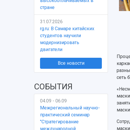
высокооплачиваемых в
стране
31.07.2026
rg.ru: В Самаре китайских
студентов научили
модернизировать
двигатели
Проце
Все новости
карка
разны
сеть 
СОБЫТИЯ
«Несм
маски
04.09 - 06.09
занят
Межрегиональный научно-
маски
практический семинар
Сотру
"Стратегирование
маски
международной