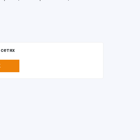
 сетях
K