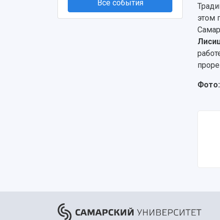
Все события
Тради
этом 
Самар
Лиси
работ
проре
Фото: