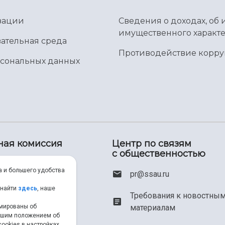
зации
Сведения о доходах, об 
имущественного характе
ательная среда
Противодействие корр
рсональных данных
ная комиссия
Центр по связям
с общественностью
00) 550-34-35
а и большего удобства
pr@ssau.ru
46) 267-48-67
 найти
здесь
, наше
Требования к новостны
материалам
рмированы об
em@ssau.ru
нашим положением об
ookies в настройках