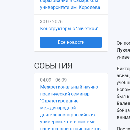
образовании в Самарском
университете им. Королёва
30.07.2026
Конструкторы с "зачеткой"
Все новости
Он по
Лука
униве
СОБЫТИЯ
Викто
авиац
04.09 - 06.09
учебн
Межрегиональный научно-
Вспом
практический семинар
был к
"Стратегирование
Вален
международной
бойца
деятельности российских
внима
университетов в системе
национальных приоритетов
После