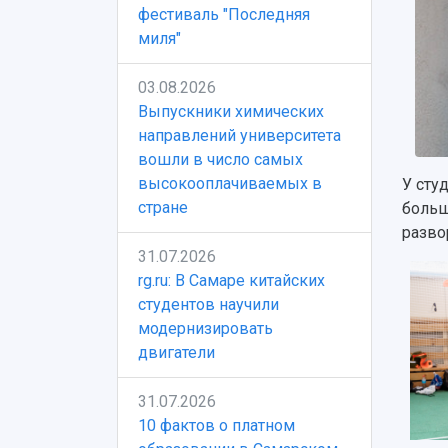
фестиваль "Последняя
миля"
03.08.2026
Выпускники химических
направлений университета
вошли в число самых
высокооплачиваемых в
У сту
стране
больш
разво
31.07.2026
rg.ru: В Самаре китайских
студентов научили
модернизировать
двигатели
31.07.2026
10 фактов о платном