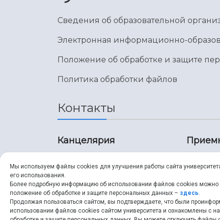
Сведения об образовательной органи
Электронная информационно-образов
Положение об обработке и защите пе
Политика обработки файлов
Контакты
Канцелярия
Прием
8 (846) 267-43-70
8 (8
Мы используем файлы cookies для улучшения работы сайта университет
его использования.
8 (846) 267-43-70
8 (8
Более подробную информацию об использовании файлов cookies можно
положение об обработке и защите персональных данных –
здесь
.
Продолжая пользоваться сайтом, вы подтверждаете, что были проинфо
ssau@ssau.ru
pri
использовании файлов cookies сайтом университета и ознакомлены с 
обработке и защите персональных данных. Вы можете отключить файлы c