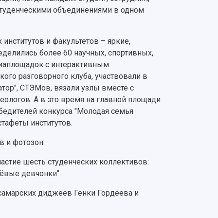
студенческими объединениями в одном
институтов и факультетов – яркие,
еделились более 60 научных, спортивных,
диаплощадок с интерактивным
кого разговорного клуба, участвовали в
атор", СТЭМов, вязали узлы вместе с
еологов. А в это время на главной площади
бедителей конкурса "Молодая семья
стафеты институтов.
в и фотозон.
частие шесть студенческих коллективов:
"Клёвые девчонки".
 самарских диджеев Генки Гордеева и