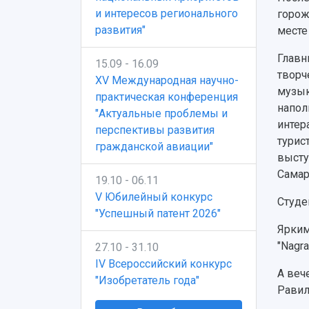
и интересов регионального
горож
развития"
месте
Главн
15.09 - 16.09
творч
XV Международная научно-
музык
практическая конференция
напол
"Актуальные проблемы и
интер
перспективы развития
турис
гражданской авиации"
высту
Самар
19.10 - 06.11
V Юбилейный конкурс
Студе
"Успешный патент 2026"
Ярким
"Nagra
27.10 - 31.10
IV Всероссийский конкурс
А веч
"Изобретатель года"
Равил