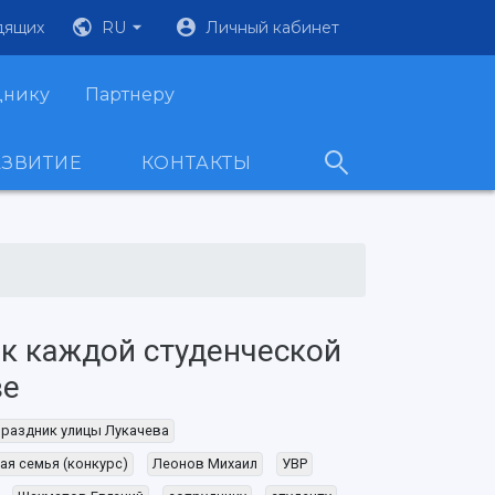
дящих
RU
Личный кабинет
днику
Партнеру
АЗВИТИЕ
КОНТАКТЫ
к каждой студенческой
ве
раздник улицы Лукачева
ая семья (конкурс)
Леонов Михаил
УВР