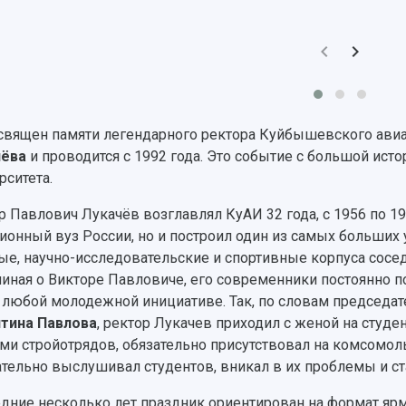
священ памяти легендарного ректора Куйбышевского авиа
чёва
и проводится с 1992 года. Это событие с большой ис
рситета.
р Павлович Лукачёв возглавлял КуАИ 32 года, с 1956 по 1
ионный вуз России, но и построил один из самых больших 
ые, научно-исследовательские и спортивные корпуса сос
иная о Викторе Павловиче, его современники постоянно п
 любой молодежной инициативе. Так, по словам председат
тина Павлова
, ректор Лукачев приходил с женой на студе
ми стройотрядов, обязательно присутствовал на комсомол
тельно выслушивал студентов, вникал в их проблемы и ст
дние несколько лет праздник ориентирован на формат ярма