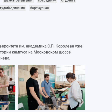
Шахматов Евгений
сотруднику
студенту
тудобъединения
бортжурнал
верситета им. академика С.П. Королева уже
ритории кампуса на Московском шоссе
чева.