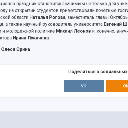
ционно праздник становится значимым не только для универ
году на открытии студентов приветствовали почетные гос
ской области
Наталья Рогова
, заместитель главы Октябр
ца
, а также научный руководитель университета
Евгений Ш
е и молодежной политике
Михаил Леонов
и, конечно, вну
ктора
Ирина Лукачева
.
 Олеся Орина
Поделиться в социальных
VK
O