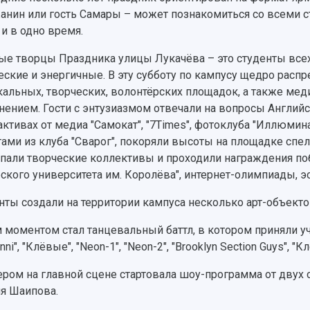
анин или гость Самары – может познакомиться со всеми 
 и в одно время.
ые творцы Праздника улицы Лукачёва – это студенты всех 
еские и энергичные. В эту субботу по кампусу щедро распр
альных, творческих, волонтёрских площадок, а также ме
нением. Гости с энтузиазмом отвечали на вопросы Английс
активах от медиа "Самокат", "7Times", фотоклуба "Иллюмин
тами из клуба "Сварог", покоряли высоты на площадке спел
пали творческие коллективы и проходили награждения по
ского университета им. Королёва", интернет-олимпиады, э
нты создали на территории кампуса несколько арт-объекто
 моментом стал танцевальный баттл, в котором приняли у
nni", "Клёвые", "Neon-1", "Neon-2", "Brooklyn Section Guys", 
ером на главной сцене стартовала шоу-программа от двух
я Шаипова.