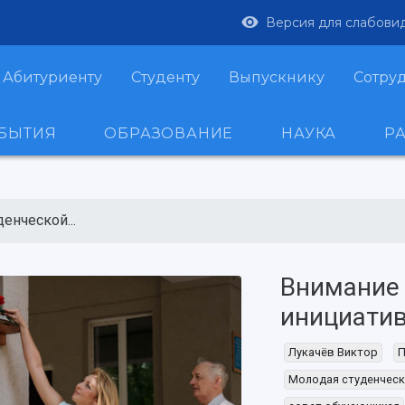
Версия для слабови
Абитуриенту
Студенту
Выпускнику
Сотру
ОБЫТИЯ
ОБРАЗОВАНИЕ
НАУКА
Р
енческой...
Внимание 
инициати
Лукачёв Виктор
П
Молодая студенческ