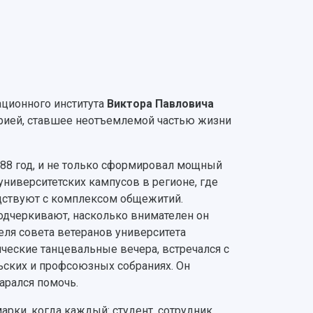
ционного института
Виктора Павловича
торией, ставшее неотъемлемой частью жизни
988 год, и не только сформировал мощный
университетских кампусов в регионе, где
едствуют с комплексом общежитий.
одчеркивают, насколько внимателен он
еля совета ветеранов университета
нческие танцевальные вечера, встречался с
ьских и профсоюзных собраниях. Он
арался помочь.
рки, когда каждый: студент, сотрудник,