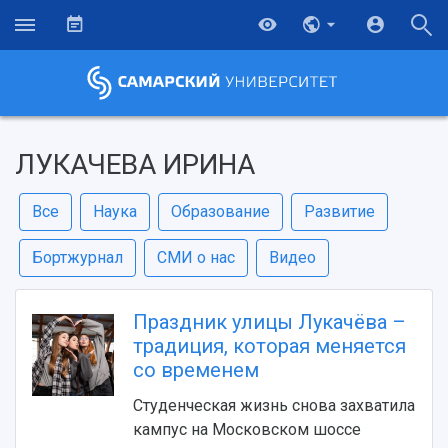
ЛУКАЧЕВА ИРИНА
Все
Наука
Образование
Развитие
Бортжурнал
СМИ о нас
Видео
Праздник улицы Лукачёва –
традиция, которая меняется
со временем
Студенческая жизнь снова захватила
кампус на Московском шоссе