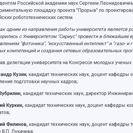
дентом Российской академии наук Сергеем Леонидовичем
риментальную площадку проекта "Прорыв" по проектиров
йских робототехнических систем.
как одним из направления работы университета является р
орились с Университетом "Сириус" провести в ближайшее в
влениям "фотоника", "искусственный интеллект" и "газо- 
ых компетенций и создания сетевых образовательных прог
тав делегации университета на Конгрессе молодых ученых
андр Кузин
, кандидат технических наук, доцент кафедры
ления подготовки научных кадров;
Зубрилин,
кандидат технических наук, директор Инжинирин
ий Куркин,
кандидат технических наук, доцент кафедры ко
атов;
ий Филинов,
кандидат технических наук, доцент кафедры 
 В.П. Лукачева;