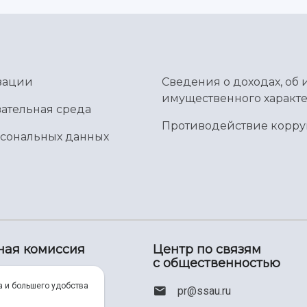
зации
Сведения о доходах, об 
имущественного характе
ательная среда
Противодействие корр
рсональных данных
ная комиссия
Центр по связям
с общественностью
00) 550-34-35
а и большего удобства
pr@ssau.ru