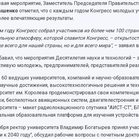
ывая
мероприятие,
Заместитель Председателя Правительс
ышенко
отметил, что с каждым годом Конгресс молодых у
олее впечатляющие результаты.
ом году Конгресс собрал участников из более чем 100 стра
льную атмосферу, которой славится Конгресс, – открытост
е всего для нашей страны, но и для всего мира",
– заявил 
бавил, что мероприятия Десятилетия науки и технологий –
тливую молодежь, предпринимателей, представителей реал
 60 ведущих университетов, компаний и научно-образоват
научные достижения, высокотехнологичные решения и тех
рситет им. Королева продемонстрировал свои компетенци
ки, беспилотных авиационных систем, двигателестроения и
рситета – макет радиолокационного спутника "АИСТ-СТ", Б
альная образовательная платформа для изучения устройств
ября ректор университета Владимир Богатырев принял учас
и к 2040 году", обсудил рабочие вопросы с почетным докт