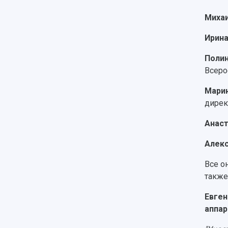
Михаи
Ирин
Полин
Всеро
Мари
дирек
Анаст
Алекс
Все о
также
Евген
аппар