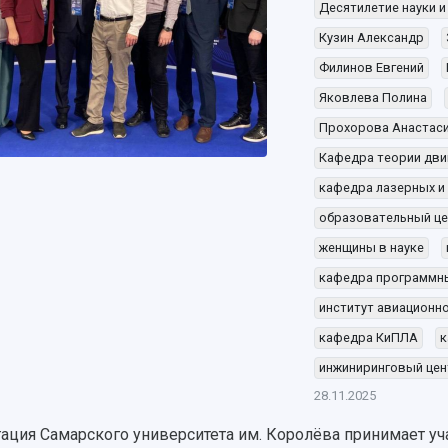
Десятилетие науки и
Кузин Александр
Филинов Евгений
Яковлева Полина
Прохорова Анастас
Кафедра теории дви
кафедра лазерных и
образовательный це
женщины в науке
кафедра программн
институт авиационно
кафедра КиПЛА
к
инжиниринговый цен
28.11.2025
ация Самарского университета им. Королёва принимает у