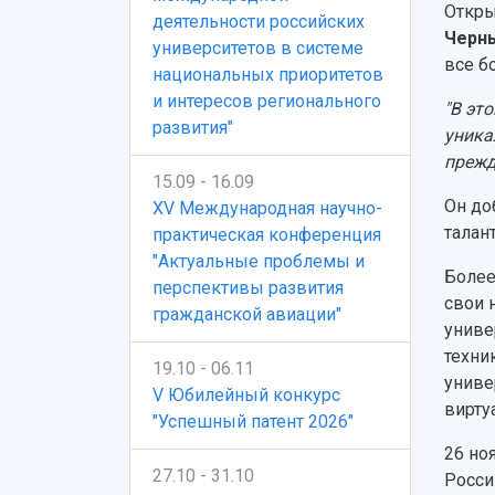
Откр
деятельности российских
Черн
университетов в системе
все б
национальных приоритетов
и интересов регионального
"В эт
развития"
уника
прежд
15.09 - 16.09
Он до
XV Международная научно-
талан
практическая конференция
"Актуальные проблемы и
Более
перспективы развития
свои 
гражданской авиации"
униве
техни
19.10 - 06.11
униве
V Юбилейный конкурс
вирту
"Успешный патент 2026"
26 но
27.10 - 31.10
Росси