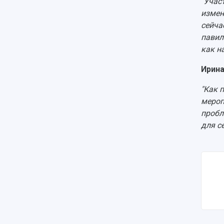
"Учас
измен
сейча
павил
как н
Ирина
"Как 
мероп
пробл
для с