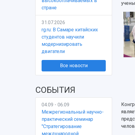
высокооплачиваемых в
учены
стране
31.07.2026
rg.ru: В Самаре китайских
студентов научили
модернизировать
двигатели
Все новости
СОБЫТИЯ
Конгр
04.09 - 06.09
являе
Межрегиональный научно-
предс
практический семинар
челов
"Стратегирование
международной