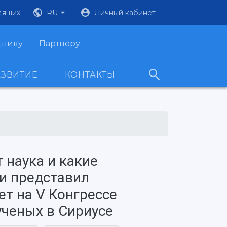
дящих
RU
Личный кабинет
днику
Партнеру
АЗВИТИЕ
КОНТАКТЫ
 наука и какие
и представил
ет на V Конгрессе
ченых в Сириусе