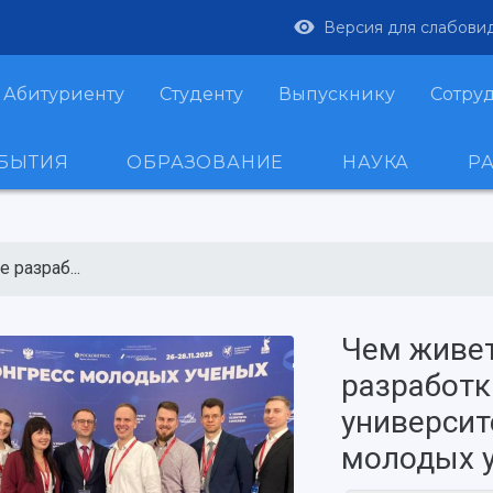
Версия для слабови
Абитуриенту
Студенту
Выпускнику
Сотру
ОБЫТИЯ
ОБРАЗОВАНИЕ
НАУКА
Р
 разраб...
Чем живет
разработк
университ
молодых у