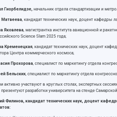
л Гиорбелидзе,
начальник отдела стандартизации и метро
а Матвеева
, кандидат технических наук, доцент кафедры л
а Яковлева
, магистрантка института авиационной и ракет
ссийского Science Slam 2025 года;
на Кременецкая
, кандидат технических наук, доцент каф
тора Центра коммерческого космоса;
асия Прохорова
, специалист по маркетингу отдела конгр
ей Бельских
, специалист по маркетингу отдела конгрессн
ни активно участвуют в круглых столах, экспертных сессиях
 презентуют разработки университета на стенде Самарской
ий Филинов, кандидат технических наук, доцент кафед
атов: