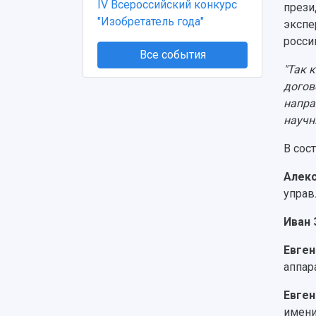
IV Всероссийский конкурс
прези
"Изобретатель года"
экспе
росси
Все события
"Так 
догов
напра
научн
В сос
Алекс
управ
Иван 
Евген
аппар
Евген
имени