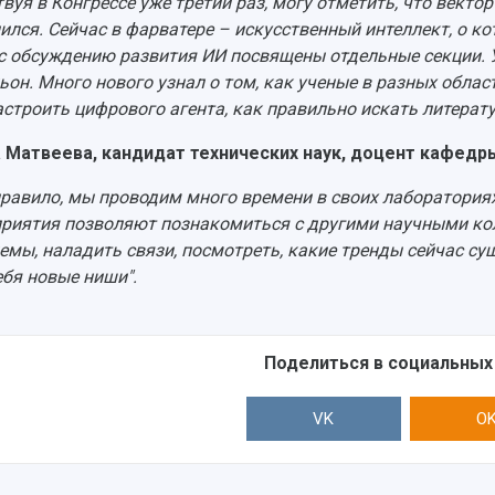
твуя в Конгрессе уже третий раз, могу отметить, что вектор
ился. Сейчас в фарватере – искусственный интеллект, о кот
с обсуждению развития ИИ посвящены отдельные секции. У
ьон. Много нового узнал о том, как ученые в разных облас
астроить цифрового агента, как правильно искать литерату
 Матвеева, кандидат технических наук, доцент кафедр
правило, мы проводим много времени в своих лаборатория
риятия позволяют познакомиться с другими научными ко
емы, наладить связи, посмотреть, какие тренды сейчас сущ
ебя новые ниши".
Поделиться в социальных
VK
O