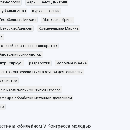
 технологий
Чернышенко Дмитрий
Зубрилин Иван
Куркин Евгений
Гиорбелидзе Михаил
Матвеева Ирина
Бельских Алексей
Кременецкаая Марина
ия
гателей летательных аппаратов
 биотехнических систем
нтр "Сириус"
разработки
молодые ученые
центр конгрессно-выставочной деятельности
ых систем
й и ракетно-космической техники
афедра обработки металлов давлением
тр
частие в юбилейном V Конгрессе молодых