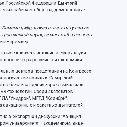
тва Российской Федерации
Дмитрий
ченых набирает обороты, демонстрирует
н. Помимо цифр, нужно отметить ту самую
ь российской науки, её масштаб и ценность
вице-премьер.
 это возможность вовлечь в сферу науки
ьного сектора российской экономики.
ельных центров представили на Конгрессе
нологические новинки. Самарский
и в области создания аэрокосмической
 VR-технологий. Среди экспонатов
ПЛА "Унидрон", МГТД "Колибри",
а авиационных и ракетных двигателей.
тие в экспертной дискуссии "Авиация
ором университета – академиком, вице-