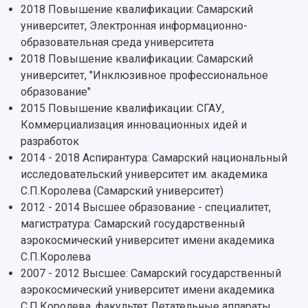
Кампус
2018 Повышение квалификации: Самарский
Патенты
3D-тур по университету
университет, Электронная информационно-
Публикации и издания
Музеи
образовательная среда университета
Отчеты о проведенных конференциях
Учебный аэродром
2018 Повышение квалификации: Самарский
Центр истории авиационных двигателей
университет, "Инклюзивное профессиональное
Ботанический сад
образование"
Умный дом бабочек
2015 Повышение квалификации: СГАУ,
Международный межвузовский кампус
Коммерциализация инновационных идей и
разработок
Сведения об образовательной организации
2014 - 2018 Аспирантура: Самарский национальный
исследовательский университет им. академика
Официальные документы
С.П.Королева (Самарский университет)
2012 - 2014 Высшее образование - специалитет,
магистратура: Самарский государственный
аэрокосмический университет имени академика
С.П.Королева
2007 - 2012 Высшее: Самарский государственный
аэрокосмический университет имени академика
С.П.Королева, факультет Летательные аппараты