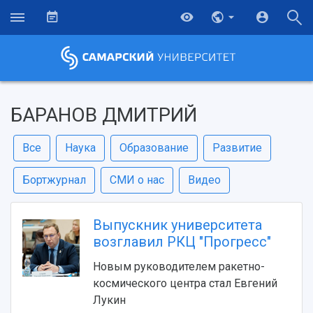
БАРАНОВ ДМИТРИЙ
Все
Наука
Образование
Развитие
Бортжурнал
СМИ о нас
Видео
Выпускник университета
возглавил РКЦ "Прогресс"
Новым руководителем ракетно-
космического центра стал Евгений
Лукин