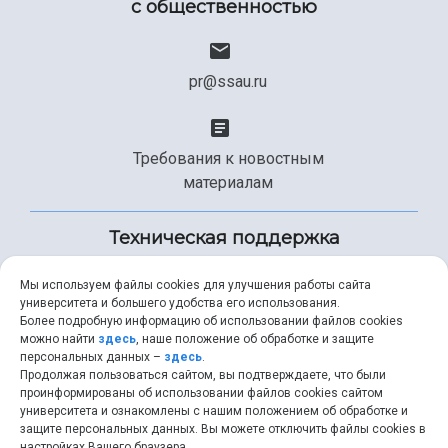
с общественностью
pr@ssau.ru
Требования к новостным
материалам
Техническая поддержка
Мы используем файлы cookies для улучшения работы сайта
университета и большего удобства его использования.
+7 (846) 267-49-99
Более подробную информацию об использовании файлов cookies
можно найти
здесь
, наше положение об обработке и защите
персональных данных –
здесь
.
Продолжая пользоваться сайтом, вы подтверждаете, что были
help@ssau.ru
проинформированы об использовании файлов cookies сайтом
университета и ознакомлены с нашим положением об обработке и
защите персональных данных. Вы можете отключить файлы cookies в
настройках Вашего браузера.