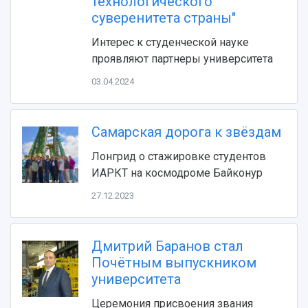
технологического
Устойчивое развитие
суверенитета страны"
Журналы Самарского университета
Противодействие COVID-19
Научные конференции
Кампус
Интерес к студенческой науке
Патенты
проявляют партнеры университета
3D-тур по университету
Публикации и издания
Музеи
Отчеты о проведенных конференциях
03.04.2024
Учебный аэродром
Центр истории авиационных двигателей
Ботанический сад
Самарская дорога к звёздам
Умный дом бабочек
Лонгрид о стажировке студентов
Международный межвузовский кампус
ИАРКТ на космодроме Байконур
Сведения об образовательной организации
27.12.2023
Официальные документы
Дмитрий Баранов стал
Почётным выпускником
университета
Церемония присвоения звания