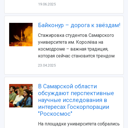
19.06.2025
Байконур – дорога к звёздам!
Стажировка студентов Самарского
университета им. Королёва на
космодроме – важная традиция,
НАЗАД
которая сейчас становится трендом
Об университете
Новости
Образование
Научно-исследовательская деятельность
23.04.2025
История
Главные новости
Почему я выбираю Самарский университет?
Основные научные направления
Ключевые факты
Бортжурнал
Абитуриенту
Научные школы и ведущие научные коллектив
Рейтинги
Объявления
Бакалавриат и специалитет
Диссертационные советы
В Самарской области
События
Магистратура
Подготовка научных кадров
обсуждают перспективные
Руководство
Аспирантура
Конкурс на замещение должностей научных
научные исследования в
СМИ об университете
Наблюдательный совет
Формы обучения
работников
интересах Госкорпорации
Попечительский совет
Учебные планы
Научно-технический совет
"Роскосмос"
Пресс-центр
Ученый совет
Дополнительное образование
Научные проекты и темы
Газета "Полет"
На площадке университета собрались
Ректорат