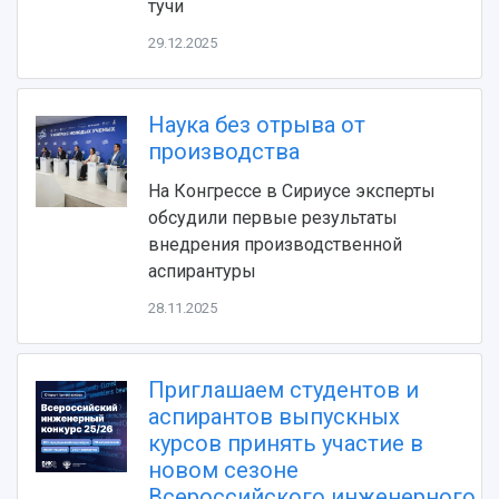
тучи
29.12.2025
Наука без отрыва от
производства
На Конгрессе в Сириусе эксперты
обсудили первые результаты
НАЗАД
внедрения производственной
Об университете
Новости
Образование
Научно-исследовательская деятельность
аспирантуры
История
Главные новости
Почему я выбираю Самарский университет?
Основные научные направления
28.11.2025
Ключевые факты
Бортжурнал
Абитуриенту
Научные школы и ведущие научные коллектив
Рейтинги
Объявления
Бакалавриат и специалитет
Диссертационные советы
События
Магистратура
Подготовка научных кадров
Приглашаем студентов и
Руководство
Аспирантура
Конкурс на замещение должностей научных
аспирантов выпускных
СМИ об университете
Наблюдательный совет
Формы обучения
работников
курсов принять участие в
Попечительский совет
Учебные планы
Научно-технический совет
Пресс-центр
новом сезоне
Ученый совет
Дополнительное образование
Всероссийского инженерного