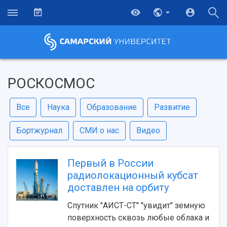
РОСКОСМОС
Все
Наука
Образование
Развитие
Бортжурнал
СМИ о нас
Видео
Первый в России
радиолокационный кубсат
доставлен на орбиту
Спутник "АИСТ-СТ" "увидит" земную
поверхность сквозь любые облака и