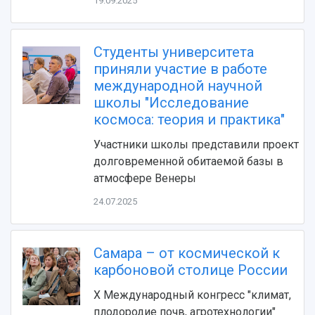
19.09.2025
Видеолекции
деятельности
Устойчивое развитие
Журналы Самарского университета
Противодействие COVID-19
Научные конференции
Студенты университета
Кампус
Патенты
приняли участие в работе
3D-тур по университету
Публикации и издания
международной научной
Музеи
Отчеты о проведенных конференциях
школы "Исследование
Учебный аэродром
космоса: теория и практика"
Центр истории авиационных двигателей
Участники школы представили проект
Ботанический сад
долговременной обитаемой базы в
Умный дом бабочек
атмосфере Венеры
Международный межвузовский кампус
24.07.2025
Сведения об образовательной организации
Официальные документы
Самара – от космической к
карбоновой столице России
Х Международный конгресс "климат,
плодородие почв, агротехнологии"