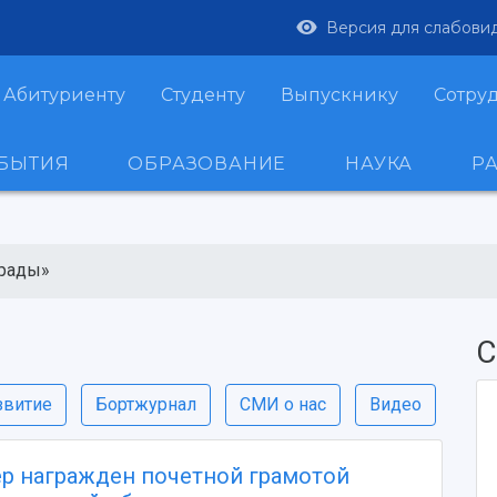
Версия для слабови
Абитуриенту
Студенту
Выпускнику
Сотру
ОБЫТИЯ
ОБРАЗОВАНИЕ
НАУКА
Р
грады»
С
звитие
Бортжурнал
СМИ о нас
Видео
р награжден почетной грамотой