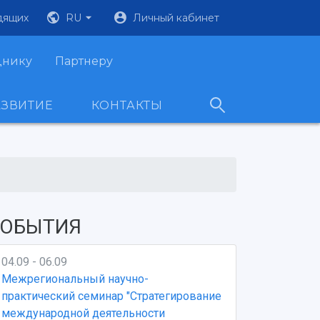
дящих
RU
Личный кабинет
днику
Партнеру
АЗВИТИЕ
КОНТАКТЫ
ОБЫТИЯ
04.09 - 06.09
Межрегиональный научно-
практический семинар "Стратегирование
международной деятельности