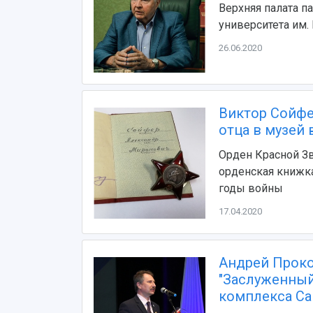
Верхняя палата п
университета им.
26.06.2020
Виктор Сойфе
отца в музей 
Орден Красной З
орденская книжка
годы войны
17.04.2020
Андрей Проко
"Заслуженный
комплекса Са