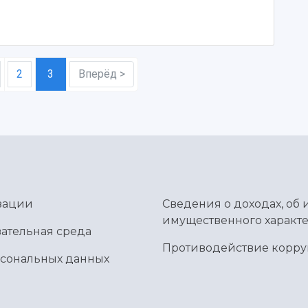
2
3
Вперёд >
зации
Сведения о доходах, об 
имущественного характе
ательная среда
Противодействие корр
рсональных данных