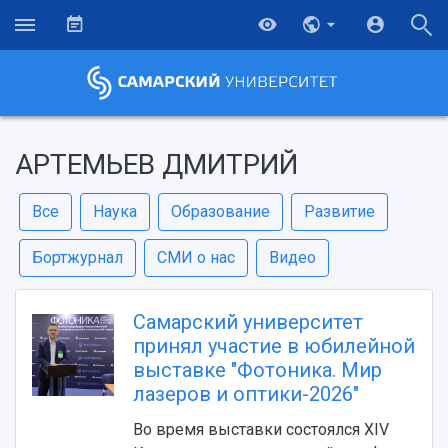
АРТЕМЬЕВ ДМИТРИЙ
Все
Наука
Образование
Развитие
Бортжурнал
СМИ о нас
Видео
Самарский университет
принял участие в юбилейной
выставке "Фотоника. Мир
лазеров и оптики-2026"
Во время выставки состоялся XIV