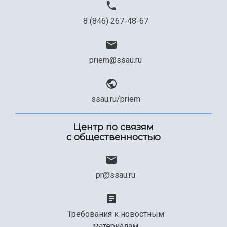
8 (846) 267-48-67
priem@ssau.ru
ssau.ru/priem
Центр по связям
с общественностью
pr@ssau.ru
Требования к новостным
материалам