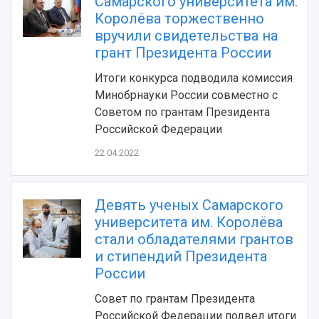
Фирменный стиль
Самарского университета им.
Отчеты о научно-исследовательской
Видеолекции
Королёва торжественно
деятельности
Устойчивое развитие
вручили свидетельства на
Журналы Самарского университета
Противодействие COVID-19
грант Президента России
Научные конференции
Кампус
Патенты
Итоги конкурса подводила комиссия
3D-тур по университету
Публикации и издания
Минобрнауки России совместно с
Музеи
Отчеты о проведенных конференциях
Советом по грантам Президента
Учебный аэродром
Российской Федерации
Центр истории авиационных двигателей
Ботанический сад
22.04.2022
Умный дом бабочек
Международный межвузовский кампус
Девять ученых Самарского
Сведения об образовательной организации
университета им. Королёва
стали обладателями грантов
Официальные документы
и стипендий Президента
России
Совет по грантам Президента
Российской Федерации подвел итоги