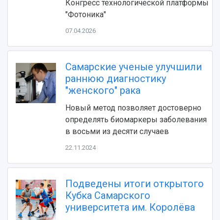
Конгресс технологической платформы
"Фотоника"
07.04.2026
Самарские ученые улучшили
раннюю диагностику
"женского" рака
НАЗАД
Новый метод позволяет достоверно
Об университете
Новости
Образование
Научно-исследовательская деятельность
определять биомаркеры заболевания
в восьми из десяти случаев
История
Главные новости
Почему я выбираю Самарский университет?
Основные научные направления
Ключевые факты
Бортжурнал
Абитуриенту
Научные школы и ведущие научные коллектив
22.11.2024
Рейтинги
Объявления
Бакалавриат и специалитет
Диссертационные советы
События
Магистратура
Подготовка научных кадров
Руководство
Аспирантура
Конкурс на замещение должностей научных
Подведены итоги открытого
СМИ об университете
Наблюдательный совет
Формы обучения
работников
Кубка Самарского
Попечительский совет
Учебные планы
Научно-технический совет
университета им. Королёва
Пресс-центр
Ученый совет
Дополнительное образование