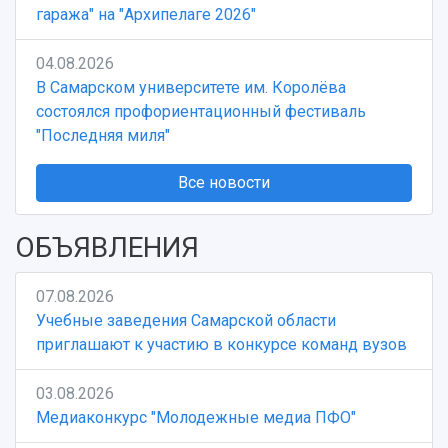
Учебный аэродром
гаража" на "Архипелаге 2026"
Центр истории авиационных двигателей
Ботанический сад
04.08.2026
Умный дом бабочек
В Самарском университете им. Королёва
Международный межвузовский кампус
состоялся профориентационный фестиваль
"Последняя миля"
Сведения об образовательной организации
Все новости
Официальные документы
ОБЪЯВЛЕНИЯ
07.08.2026
Учебные заведения Самарской области
приглашают к участию в конкурсе команд вузов
03.08.2026
Медиаконкурс "Молодежные медиа ПФО"