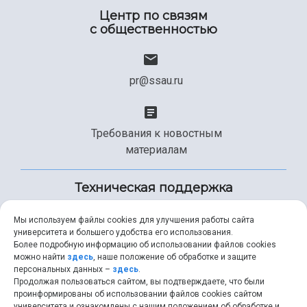
Центр по связям
с общественностью
pr@ssau.ru
Требования к новостным
материалам
Техническая поддержка
Мы используем файлы cookies для улучшения работы сайта
университета и большего удобства его использования.
+7 (846) 267-49-99
Более подробную информацию об использовании файлов cookies
можно найти
здесь
, наше положение об обработке и защите
персональных данных –
здесь
.
Продолжая пользоваться сайтом, вы подтверждаете, что были
help@ssau.ru
проинформированы об использовании файлов cookies сайтом
университета и ознакомлены с нашим положением об обработке и