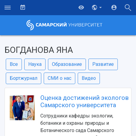
БОГДАНОВА ЯНА
Все
Наука
Образование
Развитие
Бортжурнал
СМИ о нас
Видео
Оценка достижений экологов
Самарского университета
Сотрудники кафедры экологии,
ботаники и охраны природы и
Ботанического сада Самарского