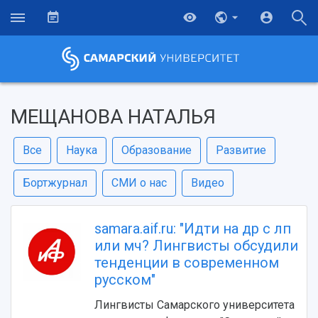
МЕЩАНОВА НАТАЛЬЯ
Все
Наука
Образование
Развитие
Бортжурнал
СМИ о нас
Видео
samara.aif.ru: "Идти на др с лп
или мч? Лингвисты обсудили
тенденции в современном
русском"
Лингвисты Самарского университета