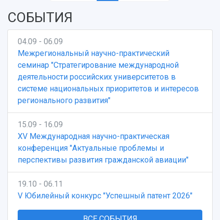
Кампус
Патенты
СОБЫТИЯ
3D-тур по университету
Публикации и издания
Музеи
Отчеты о проведенных конференциях
Учебный аэродром
04.09 - 06.09
Центр истории авиационных двигателей
Межрегиональный научно-практический
Ботанический сад
семинар "Стратегирование международной
Умный дом бабочек
деятельности российских университетов в
Международный межвузовский кампус
системе национальных приоритетов и интересов
регионального развития"
Сведения об образовательной организации
15.09 - 16.09
Официальные документы
XV Международная научно-практическая
конференция "Актуальные проблемы и
перспективы развития гражданской авиации"
19.10 - 06.11
V Юбилейный конкурс "Успешный патент 2026"
ВСЕ СОБЫТИЯ