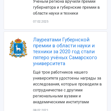
Ученым региона вручили премии
губернатора и губернские премии в
области науки и техники
07.02.2025
НАЗАД
Об университете
Новости
Образование
Научно-исследовательская деятельность
Лауреатами Губернской
История
Главные новости
Почему я выбираю Самарский университет?
Основные научные направления
премии в области науки и
Ключевые факты
Бортжурнал
Абитуриенту
Научные школы и ведущие научные коллектив
техники за 2020 год стали
Рейтинги
Объявления
Бакалавриат и специалитет
Диссертационные советы
пятеро учёных Самарского
События
Магистратура
Подготовка научных кадров
университета
Руководство
Аспирантура
Конкурс на замещение должностей научных
СМИ об университете
Ещё трое работников нашего
Наблюдательный совет
Формы обучения
работников
университета удостоены награды за
Попечительский совет
Учебные планы
Научно-технический совет
Пресс-центр
исследования, которые проводили в
Ученый совет
Дополнительное образование
Научные проекты и темы
Газета "Полет"
сотрудничестве с другими
Ректорат
Институты и факультеты
Газета "Самарский университет"
региональными вузами и
Кадровый резерв
Аспирантура и докторантура
академическими институтами
Мы в соцсетях
Образовательные программы
08.02.2021