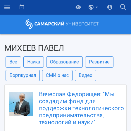
МИХЕЕВ ПАВЕЛ
Все
Наука
Образование
Развитие
Бортжурнал
СМИ о нас
Видео
Вячеслав Федорищев: "Мы
создадим фонд для
поддержки технологического
предпринимательства,
технологий и науки"