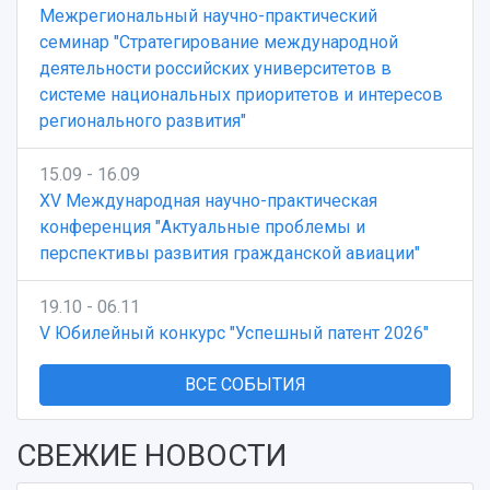
Патенты
Межрегиональный научно-практический
3D-тур по университету
Публикации и издания
семинар "Стратегирование международной
Музеи
Отчеты о проведенных конференциях
деятельности российских университетов в
Учебный аэродром
системе национальных приоритетов и интересов
Центр истории авиационных двигателей
регионального развития"
Ботанический сад
Умный дом бабочек
15.09 - 16.09
Международный межвузовский кампус
XV Международная научно-практическая
Сведения об образовательной организации
конференция "Актуальные проблемы и
перспективы развития гражданской авиации"
Официальные документы
19.10 - 06.11
V Юбилейный конкурс "Успешный патент 2026"
ВСЕ СОБЫТИЯ
СВЕЖИЕ НОВОСТИ