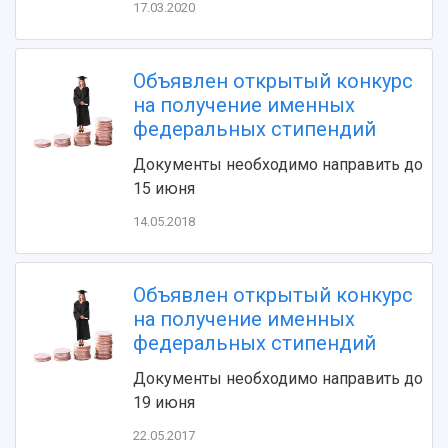
17.03.2020
Устойчивое развитие
Журналы Самарского университета
Противодействие COVID-19
Научные конференции
Кампус
Патенты
Объявлен открытый конкурс
3D-тур по университету
Публикации и издания
на получение именных
Музеи
Отчеты о проведенных конференциях
федеральных стипендий
Учебный аэродром
Центр истории авиационных двигателей
Документы необходимо направить до
Ботанический сад
15 июня
Умный дом бабочек
14.05.2018
Международный межвузовский кампус
Сведения об образовательной организации
Объявлен открытый конкурс
Официальные документы
на получение именных
федеральных стипендий
Документы необходимо направить до
19 июня
22.05.2017