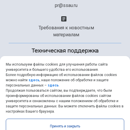
pr@ssau.ru
Требования к новостным
материалам
Техническая поддержка
Мы используем файлы cookies для улучшения работы сайта
университета и большего удобства его использования.
+7 (846) 267-49-99
Более подробную информацию об использовании файлов cookies
можно найти
здесь
, наше положение об обработке и защите
персональных данных –
здесь
.
Продолжая пользоваться сайтом, вы подтверждаете, что были
help@ssau.ru
проинформированы об использовании файлов cookies сайтом
университета и ознакомлены с нашим положением об обработке и
защите персональных данных. Вы можете отключить файлы cookies в
настройках Вашего браузера.
Самарский университет © 2026 |
ssau.ru
|
ssau@ssau.ru
|
Принять и закрыть