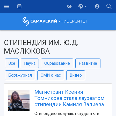
СТИПЕНДИЯ ИМ. Ю.Д.
МАСЛЮКОВА
Все
Наука
Образование
Развитие
Бортжурнал
СМИ о нас
Видео
Магистрант Ксения
Томникова стала лауреатом
стипендии Камиля Валиева
Стипендию получают студенты и