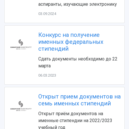
аспиранты, изучающие электронику
03.09.2024
Конкурс на получение
именных федеральных
стипендий
НАЗАД
Сдать документы необходимо до 22
Об университете
Новости
Образование
Научно-исследовательская деятельность
марта
История
Главные новости
Почему я выбираю Самарский университет?
Основные научные направления
06.03.2023
Ключевые факты
Бортжурнал
Абитуриенту
Научные школы и ведущие научные коллектив
Рейтинги
Объявления
Бакалавриат и специалитет
Диссертационные советы
События
Магистратура
Подготовка научных кадров
Руководство
Открыт прием документов на
Аспирантура
Конкурс на замещение должностей научных
СМИ об университете
семь именных стипендий
Наблюдательный совет
Формы обучения
работников
Попечительский совет
Учебные планы
Научно-технический совет
Пресс-центр
Открыт приём документов на
Ученый совет
Дополнительное образование
именные стипендии на 2022/2023
Научные проекты и темы
Газета "Полет"
Ректорат
учебный год