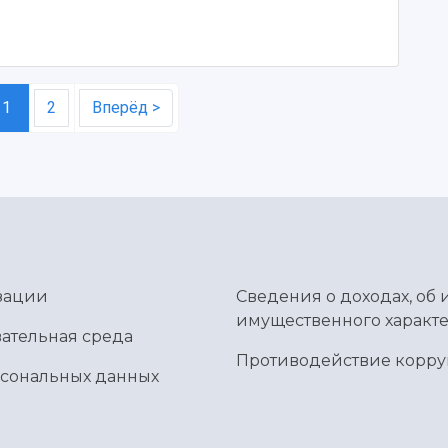
1
2
Вперёд >
зации
Сведения о доходах, об 
имущественного характе
ательная среда
Противодействие корр
рсональных данных