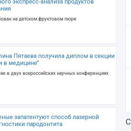
ного экспресс-анализа продуктов
ания
бован на детском фруктовом пюре
лина Пятаева получила диплом в секции
и в медицине"
тие в двух всероссийских научных конференциях
еные запатентуют способ лазерной
С
гностики пародонтита