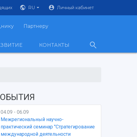
дящих
RU
Личный кабинет
днику
Партнеру
АЗВИТИЕ
КОНТАКТЫ
ОБЫТИЯ
04.09 - 06.09
Межрегиональный научно-
практический семинар "Стратегирование
международной деятельности