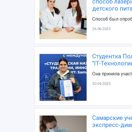
способ лазер
детского пит
Способ был опро
26.06.2025
Студентка По
"IT-Технологи
Она приняла учас
30.04.2025
Самарские уч
экспресс-диа