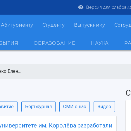
Версия для слабови
Абитуриенту
Студенту
Выпускнику
Сотру
ОБЫТИЯ
ОБРАЗОВАНИЕ
НАУКА
Р
ко Елен...
С
звитие
Бортжурнал
СМИ о нас
Видео
университете им. Королёва разработали