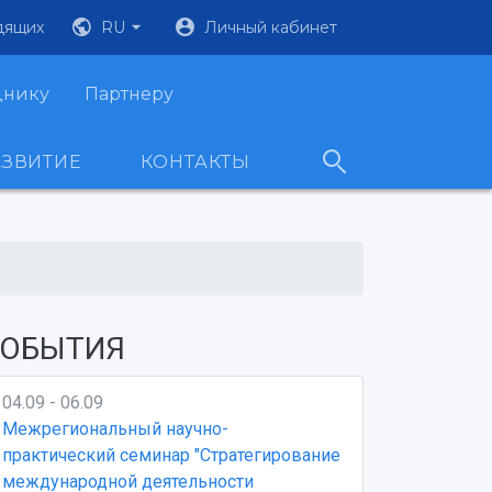
дящих
RU
Личный кабинет
днику
Партнеру
АЗВИТИЕ
КОНТАКТЫ
ОБЫТИЯ
04.09 - 06.09
Межрегиональный научно-
практический семинар "Стратегирование
международной деятельности