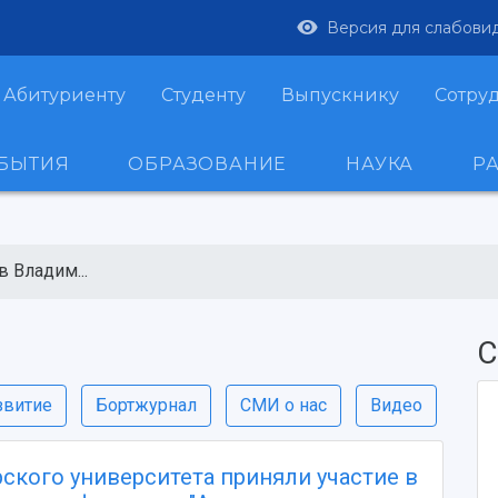
Версия для слабови
Абитуриенту
Студенту
Выпускнику
Сотру
ОБЫТИЯ
ОБРАЗОВАНИЕ
НАУКА
Р
 Владим...
С
звитие
Бортжурнал
СМИ о нас
Видео
ского университета приняли участие в