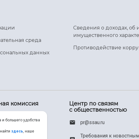
зации
Сведения о доходах, об 
имущественного характе
ательная среда
Противодействие корр
рсональных данных
ная комиссия
Центр по связям
с общественностью
00) 550-34-35
а и большего удобства
pr@ssau.ru
46) 267-48-67
 найти
здесь
, наше
Требования к новостны