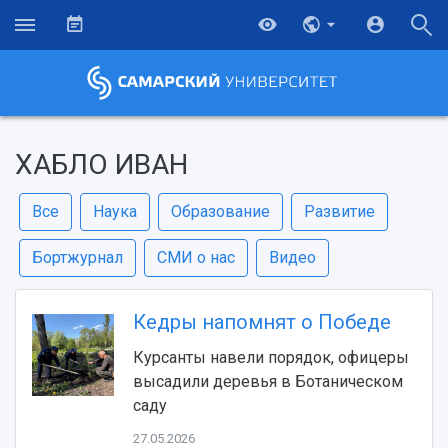
ХАБЛО ИВАН
Все
Наука
Образование
Развитие
Бортжурнал
СМИ о нас
Видео
Кедры напомнят о Победе
Курсанты навели порядок, офицеры
высадили деревья в Ботаническом
саду
27.05.2026