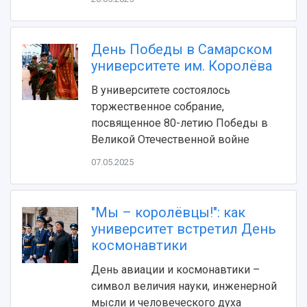
Устойчивое развитие
Журналы Самарского университета
Противодействие COVID-19
Научные конференции
Кампус
День Победы в Самарском
Патенты
3D-тур по университету
университете им. Королёва
Публикации и издания
Музеи
Отчеты о проведенных конференциях
В университете состоялось
Учебный аэродром
торжественное собрание,
Центр истории авиационных двигателей
посвященное 80-летию Победы в
Ботанический сад
Великой Отечественной войне
Умный дом бабочек
Международный межвузовский кампус
07.05.2025
Сведения об образовательной организации
"Мы – королёвцы!": как
Официальные документы
университет встретил День
космонавтики
День авиации и космонавтики –
символ величия науки, инженерной
мысли и человеческого духа