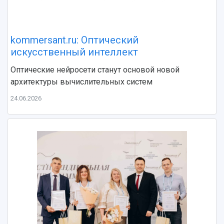
Умный дом бабочек
Международный межвузовский кампус
Сведения об образовательной организации
kommersant.ru: Оптический
искусственный интеллект
Официальные документы
Оптические нейросети станут основой новой
архитектуры вычислительных систем
24.06.2026