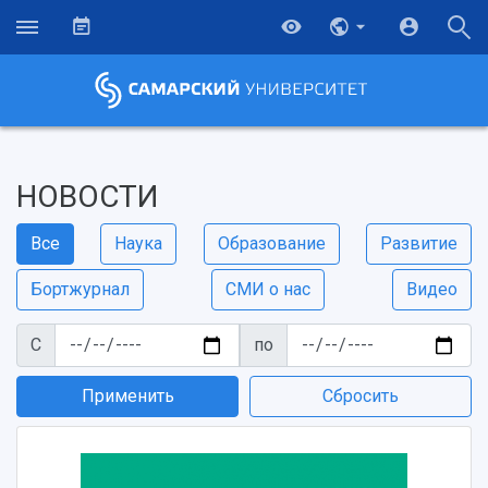
НОВОСТИ
Все
Наука
Образование
Развитие
Бортжурнал
СМИ о нас
Видео
С
по
Применить
Сбросить