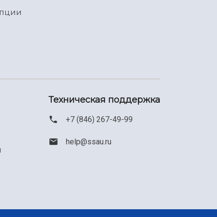
упции
Техническая поддержка
+7 (846) 267-49-99
help@ssau.ru
м