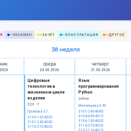
Я
—
ЭКЗАМЕН
—
ЗАЧЁТ
—
КОНСУЛЬТАЦИЯ
—
ДРУГОЕ
38 неделя
ник
среда
четверг
.2026
20.05.2026
21.05.2026
Цифровые
Язык
технологии в
программирования
жизненном цикле
Python
изделия
online
523 - 7
Мезенцева Е.М.
Громова Е.Г.
3101-240404D
3104-090401D
3106-150403D
3106-150403D
3101-240404D
3110-270402D
3110-270402D
3132-110401D