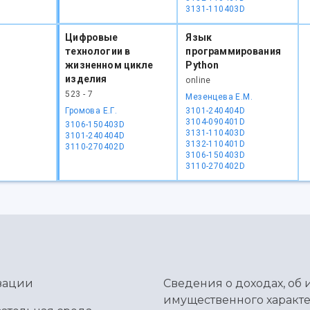
3131-110403D
Цифровые
Язык
технологии в
программирования
жизненном цикле
Python
изделия
online
523 - 7
Мезенцева Е.М.
Громова Е.Г.
3101-240404D
3104-090401D
3106-150403D
3131-110403D
3101-240404D
3132-110401D
3110-270402D
3106-150403D
3110-270402D
зации
Сведения о доходах, об 
имущественного характе