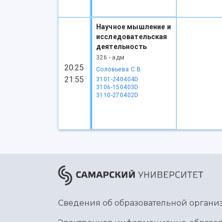
Научное мышление и
исследовательская
деятельность
326 - адм
20:25
Соловьева С.В.
21:55
3101-240404D
3106-150403D
3110-270402D
Сведения об образовательной органи