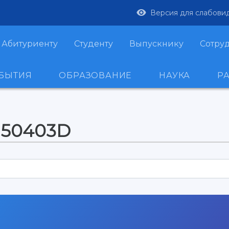
Версия для слабови
Абитуриенту
Студенту
Выпускнику
Сотру
ОБЫТИЯ
ОБРАЗОВАНИЕ
НАУКА
Р
-150403D