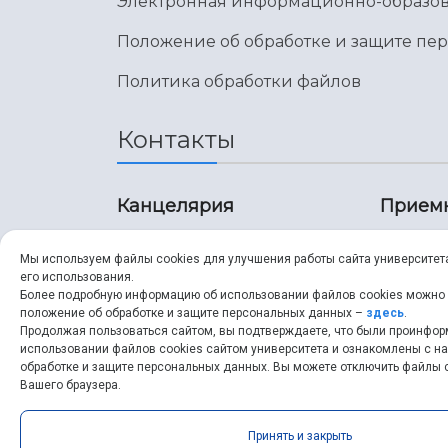
Электронная информационно-образов
Положение об обработке и защите пе
Политика обработки файлов
Контакты
Канцелярия
Прием
8 (846) 267-43-70
8 (8
Мы используем файлы cookies для улучшения работы сайта университет
его использования.
8 (846) 267-43-70
8 (8
Более подробную информацию об использовании файлов cookies можно
положение об обработке и защите персональных данных –
здесь
.
Продолжая пользоваться сайтом, вы подтверждаете, что были проинфо
ssau@ssau.ru
pri
использовании файлов cookies сайтом университета и ознакомлены с 
обработке и защите персональных данных. Вы можете отключить файлы c
ssau
Вашего браузера.
Принять и закрыть