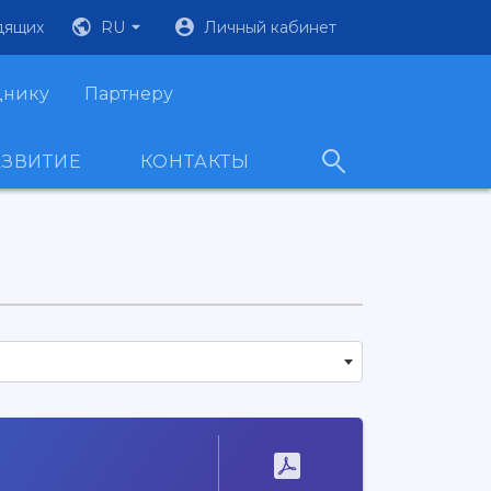
дящих
RU
Личный кабинет
днику
Партнеру
АЗВИТИЕ
КОНТАКТЫ