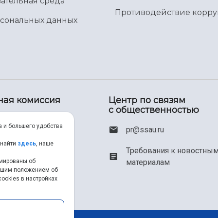
ательная среда
Противодействие корр
рсональных данных
ная комиссия
Центр по связям
с общественностью
00) 550-34-35
а и большего удобства
pr@ssau.ru
46) 267-48-67
 найти
здесь
, наше
Требования к новостны
рмированы об
материалам
em@ssau.ru
нашим положением об
ookies в настройках
.ru/priem