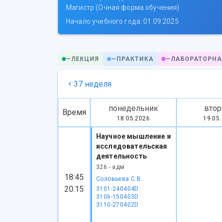
Магистр (Очная форма обучения)
Начало учебного года: 01.09.2025
—
ЛЕКЦИЯ
—
ПРАКТИКА
—
ЛАБОРАТОРНА
37 неделя
понедельник
втор
Время
18.05.2026
19.05
Научное мышление и
исследовательская
деятельность
326 - адм
18:45
Соловьева С.В.
20:15
3101-240404D
3106-150403D
3110-270402D