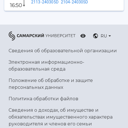
Ботанический сад
2113-240305D
2104-240305D
16:50
Умный дом бабочек
Международный межвузовский кампус
Сведения об образовательной организации
RU
Официальные документы
Сведения об образовательной организации
Электронная информационно-
образовательная среда
Положение об обработке и защите
персональных данных
Политика обработки файлов
Сведения о доходах, об имуществе и
обязательствах имущественного характера
руководителя и членов его семьи