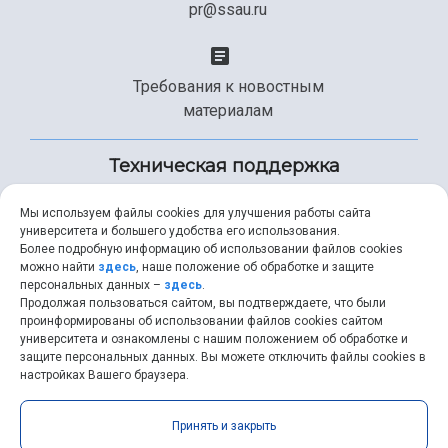
pr@ssau.ru
Требования к новостным
материалам
Техническая поддержка
Мы используем файлы cookies для улучшения работы сайта
университета и большего удобства его использования.
+7 (846) 267-49-99
Более подробную информацию об использовании файлов cookies
можно найти
здесь
, наше положение об обработке и защите
персональных данных –
здесь
.
Продолжая пользоваться сайтом, вы подтверждаете, что были
help@ssau.ru
проинформированы об использовании файлов cookies сайтом
университета и ознакомлены с нашим положением об обработке и
защите персональных данных. Вы можете отключить файлы cookies в
настройках Вашего браузера.
Самарский университет © 2026 |
ssau.ru
|
ssau@ssau.ru
|
Принять и закрыть
RSS
|
API