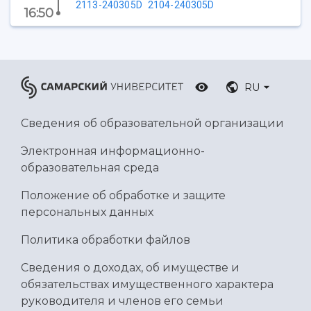
Ботанический сад
2113-240305D
2104-240305D
16:50
Умный дом бабочек
Международный межвузовский кампус
Сведения об образовательной организации
RU
Официальные документы
Сведения об образовательной организации
Электронная информационно-
образовательная среда
Положение об обработке и защите
персональных данных
Политика обработки файлов
Сведения о доходах, об имуществе и
обязательствах имущественного характера
руководителя и членов его семьи