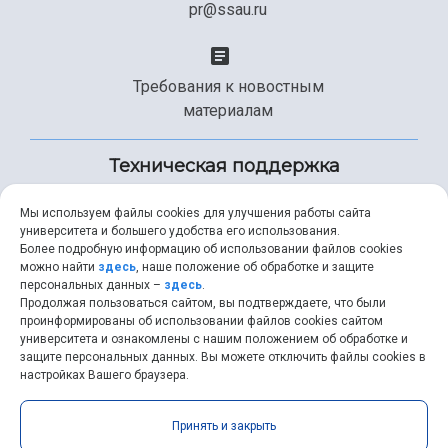
pr@ssau.ru
Требования к новостным
материалам
Техническая поддержка
Мы используем файлы cookies для улучшения работы сайта
университета и большего удобства его использования.
+7 (846) 267-49-99
Более подробную информацию об использовании файлов cookies
можно найти
здесь
, наше положение об обработке и защите
персональных данных –
здесь
.
Продолжая пользоваться сайтом, вы подтверждаете, что были
help@ssau.ru
проинформированы об использовании файлов cookies сайтом
университета и ознакомлены с нашим положением об обработке и
защите персональных данных. Вы можете отключить файлы cookies в
настройках Вашего браузера.
Самарский университет © 2026 |
ssau.ru
|
ssau@ssau.ru
|
Принять и закрыть
RSS
|
API