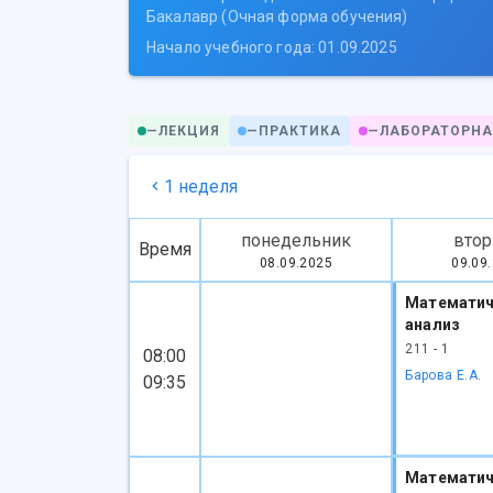
Бакалавр (Очная форма обучения)
Начало учебного года: 01.09.2025
—
ЛЕКЦИЯ
—
ПРАКТИКА
—
ЛАБОРАТОРНА
1 неделя
понедельник
втор
Время
08.09.2025
09.09
Математич
анализ
211 - 1
08:00
Барова Е.А.
09:35
Математич