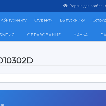
Версия для слабови
Абитуриенту
Студенту
Выпускнику
Сотру
ОБЫТИЯ
ОБРАЗОВАНИЕ
НАУКА
Р
-010302D
ика