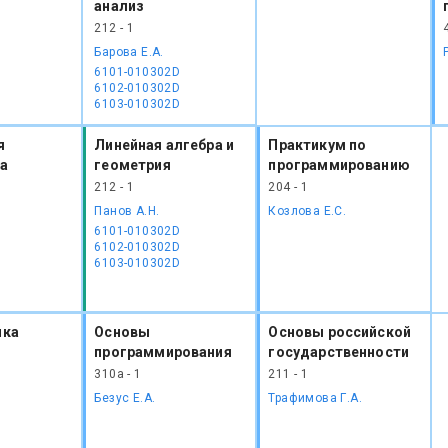
анализ
212 - 1
Барова Е.А.
6101-010302D
6102-010302D
6103-010302D
я
Линейная алгебра и
Практикум по
а
геометрия
программированию
212 - 1
204 - 1
Панов А.Н.
Козлова Е.С.
6101-010302D
6102-010302D
6103-010302D
ика
Основы
Основы российской
программирования
государственности
310а - 1
211 - 1
Безус Е.А.
Трафимова Г.А.