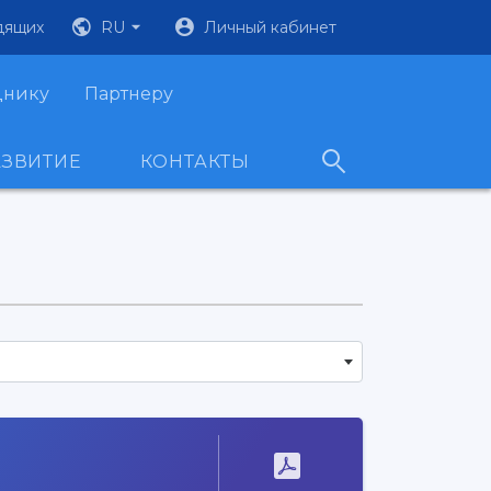
дящих
RU
Личный кабинет
днику
Партнеру
АЗВИТИЕ
КОНТАКТЫ