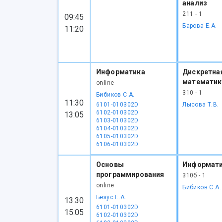
анализ
211 - 1
09:45
Барова Е.А.
11:20
Информатика
Дискретна
математик
online
310 - 1
Бибиков С.А.
11:30
6101-010302D
Лысова Т.В.
6102-010302D
13:05
6103-010302D
6104-010302D
6105-010302D
6106-010302D
Основы
Информат
программирования
310б - 1
online
Бибиков С.А.
Безус Е.А.
13:30
6101-010302D
15:05
6102-010302D