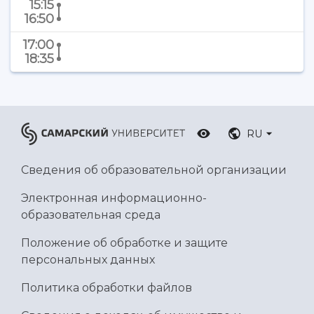
15:15
Ботанический сад
16:50
Умный дом бабочек
Международный межвузовский кампус
17:00
18:35
Сведения об образовательной организации
Официальные документы
RU
Сведения об образовательной организации
Электронная информационно-
образовательная среда
Положение об обработке и защите
персональных данных
Политика обработки файлов