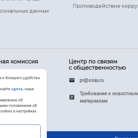
Противодействие корр
рсональных данных
ная комиссия
Центр по связям
с общественностью
00) 550-34-35
а и большего удобства
pr@ssau.ru
46) 267-48-67
 найти
здесь
, наше
Требования к новостны
рмированы об
материалам
em@ssau.ru
нашим положением об
ookies в настройках
.ru/priem