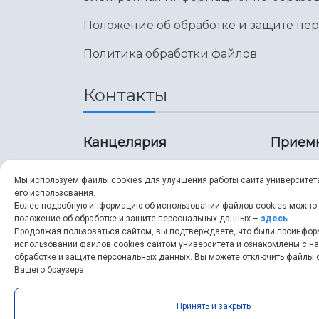
Положение об обработке и защите пе
Политика обработки файлов
Контакты
Канцелярия
Прием
8 (846) 267-43-70
8 (8
Мы используем файлы cookies для улучшения работы сайта университет
его использования.
8 (846) 267-43-70
8 (8
Более подробную информацию об использовании файлов cookies можно
положение об обработке и защите персональных данных –
здесь
.
Продолжая пользоваться сайтом, вы подтверждаете, что были проинфо
ssau@ssau.ru
pri
использовании файлов cookies сайтом университета и ознакомлены с 
обработке и защите персональных данных. Вы можете отключить файлы c
ssau
Вашего браузера.
Принять и закрыть