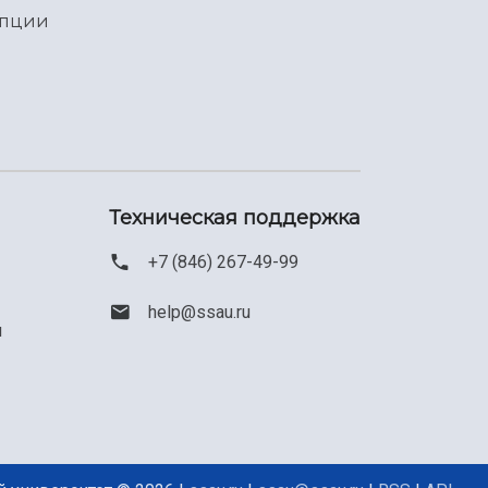
упции
Техническая поддержка
+7 (846) 267-49-99
help@ssau.ru
м