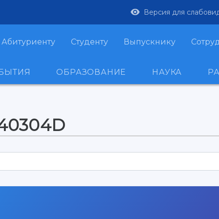
Версия для слабови
Абитуриенту
Студенту
Выпускнику
Сотру
ОБЫТИЯ
ОБРАЗОВАНИЕ
НАУКА
Р
240304D