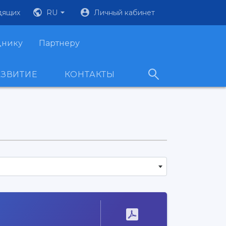
дящих
RU
Личный кабинет
днику
Партнеру
АЗВИТИЕ
КОНТАКТЫ