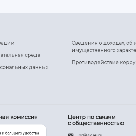
зации
Сведения о доходах, об 
имущественного характе
ательная среда
Противодействие корр
рсональных данных
ная комиссия
Центр по связям
с общественностью
00) 550-34-35
а и большего удобства
pr@ssau.ru