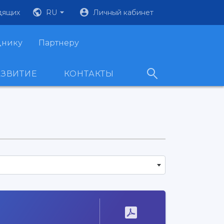
дящих
RU
Личный кабинет
днику
Партнеру
АЗВИТИЕ
КОНТАКТЫ