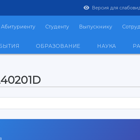
Версия для слабови
Абитуриенту
Студенту
Выпускнику
Сотру
ОБЫТИЯ
ОБРАЗОВАНИЕ
НАУКА
Р
240201D
в