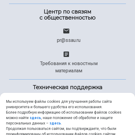
Центр по связям
с общественностью
pr@ssau.ru
Требования к новостным
материалам
Техническая поддержка
Мы используем файлы cookies для улучшения работы сайта
университета и большего удобства его использования.
+7 (846) 267-49-99
Более подробную информацию об использовании файлов cookies
можно найти
здесь
, наше положение об обработке и защите
персональных данных –
здесь
.
Продолжая пользоваться сайтом, вы подтверждаете, что были
help@ssau.ru
проинформированы об использовании файлов cookies сайтом