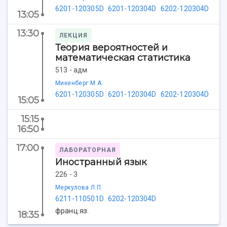
Центр истории авиационных двигателей
6201-120305D
6201-120304D
6202-120304D
13:05
Ботанический сад
13:30
Умный дом бабочек
ЛЕКЦИЯ
Международный межвузовский кампус
Теория вероятностей и
математическая статистика
Сведения об образовательной организации
513 - адм
Микенберг М.А.
Официальные документы
6201-120305D
6201-120304D
6202-120304D
15:05
15:15
16:50
17:00
ЛАБОРАТОРНАЯ
Иностранный язык
226 - 3
Меркулова Л.П.
6211-110501D
6202-120304D
франц.яз.
18:35