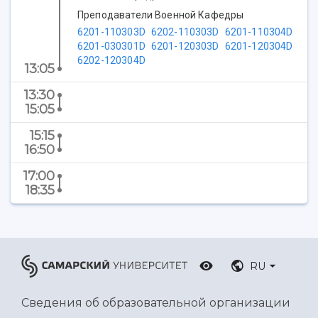
Центр истории авиационных двигателей
Преподаватели Военной Кафедры
Ботанический сад
6201-110303D
6202-110303D
6201-110304D
Умный дом бабочек
6201-030301D
6201-120303D
6201-120304D
Международный межвузовский кампус
6202-120304D
13:05
Сведения об образовательной организации
13:30
15:05
Официальные документы
15:15
16:50
17:00
18:35
RU
Сведения об образовательной организации