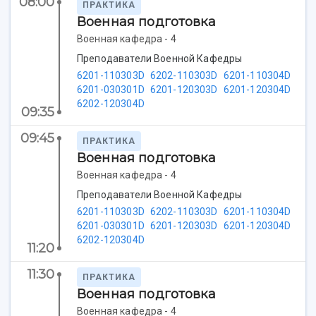
Структура университета
Стипендии
08:00
Структурная схема управления научно-
ПРАКТИКА
Просветительский проект "Одержимы наукой
Военная подготовка
Институты и факультеты
исследовательской деятельностью
Тестирование иностранных граждан на
Кафедры
Материальная база
Военная кафедра - 4
знание русского языка, истории России и
Научные подразделения
Подразделения научного обслуживания
основ законодательства РФ
Преподаватели Военной Кафедры
Отделы и службы
Организационные документы
6201-110303D
6202-110303D
6201-110304D
Общественные организации
Платные образовательные услуги
6201-030301D
6201-120303D
6201-120304D
Результаты научно-исследовательской
6202-120304D
Институт искусственного интеллекта
09:35
Скидки на обучение
деятельности
Инжиниринговый центр
Научно-технические разработки
09:45
Подготовительные курсы
Аграрный карбоновый полигон
ПРАКТИКА
Конкурсы научных проектов и грантов
Архив
Военная подготовка
Областной конкурс "Молодой учёный"
Библиотека
Военная кафедра - 4
Фирменный стиль
Отчеты о научно-исследовательской
Преподаватели Военной Кафедры
Видеолекции
деятельности
6201-110303D
6202-110303D
6201-110304D
Устойчивое развитие
Журналы Самарского университета
6201-030301D
6201-120303D
6201-120304D
Противодействие COVID-19
Научные конференции
6202-120304D
Кампус
11:20
Патенты
3D-тур по университету
Публикации и издания
11:30
ПРАКТИКА
Музеи
Отчеты о проведенных конференциях
Военная подготовка
Учебный аэродром
Военная кафедра - 4