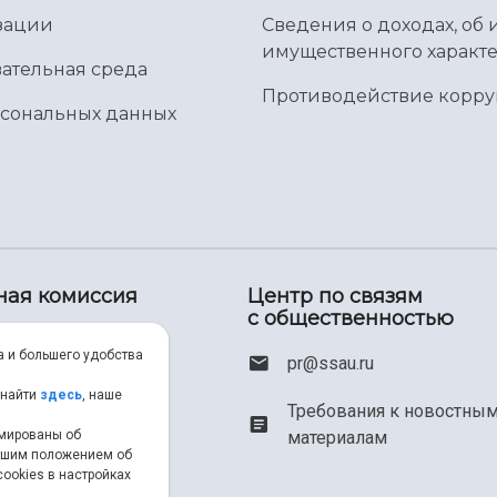
зации
Сведения о доходах, об 
имущественного характе
ательная среда
Противодействие корр
рсональных данных
ная комиссия
Центр по связям
с общественностью
00) 550-34-35
а и большего удобства
pr@ssau.ru
46) 267-48-67
 найти
здесь
, наше
Требования к новостны
рмированы об
материалам
em@ssau.ru
нашим положением об
ookies в настройках
.ru/priem