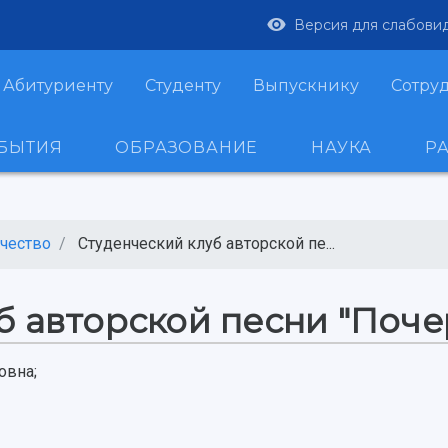
Версия для слабови
Абитуриенту
Студенту
Выпускнику
Сотру
ОБЫТИЯ
ОБРАЗОВАНИЕ
НАУКА
Р
чество
Студенческий клуб авторской пе...
б авторской песни "Поче
овна;