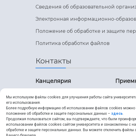
Сведения об образовательной органи
Электронная информационно-образов
Положение об обработке и защите пе
Политика обработки файлов
Контакты
Канцелярия
Прием
8 (846) 267-43-70
8 (8
Мы используем файлы cookies для улучшения работы сайта университет
его использования.
8 (846) 267-43-70
8 (8
Более подробную информацию об использовании файлов cookies можно
положение об обработке и защите персональных данных –
здесь
.
Продолжая пользоваться сайтом, вы подтверждаете, что были проинфо
ssau@ssau.ru
pri
использовании файлов cookies сайтом университета и ознакомлены с 
обработке и защите персональных данных. Вы можете отключить файлы c
ssau
Вашего браузера.