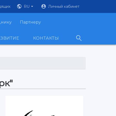
дящих
RU
Личный кабинет
днику
Партнеру
АЗВИТИЕ
КОНТАКТЫ
рк"