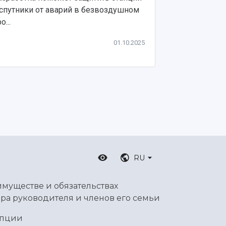
Результаты п
 спутники от аварий в безвоздушном
Astronautica
о...
01.10.2025
RU
имуществе и обязательствах
ра руководителя и членов его семьи
упции