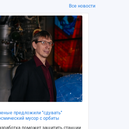
Все новости
ченые предложили "сдувать"
Ученые Самар
осмический мусор с орбиты
Королёва пр
способ защит
азработка поможет защитить станции