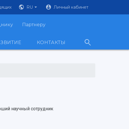
дящих
RU
Личный кабинет
днику
Партнеру
АЗВИТИЕ
КОНТАКТЫ
рший научный сотрудник