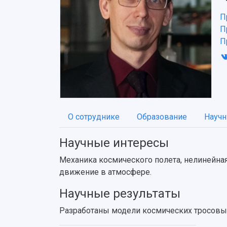
П
П
П
О сотруднике
Образование
Научн
Научные интересы
Механика космического полета, нелинейная
движение в атмосфере.
Научные результаты
Разработаны модели космических тросовых