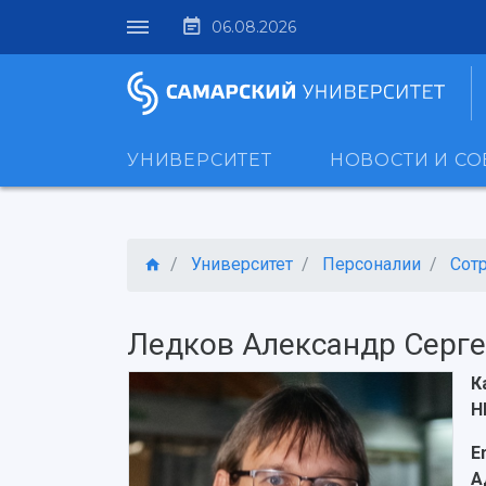
06.08.2026
УНИВЕРСИТЕТ
НОВОСТИ И С
Университет
Персоналии
Сот
Ледков Александр Серг
К
Н
E
А