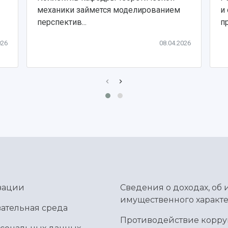
механики займется моделированием
и
перспектив...
пр
026
08.04.2026
зации
Сведения о доходах, об 
имущественного характе
ательная среда
Противодействие корр