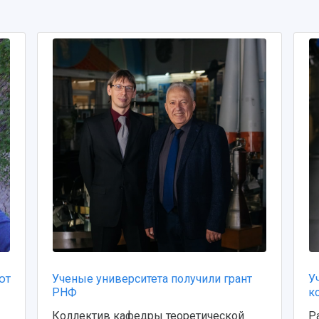
ют
Ученые университета получили грант
У
РНФ
к
Коллектив кафедры теоретической
Р