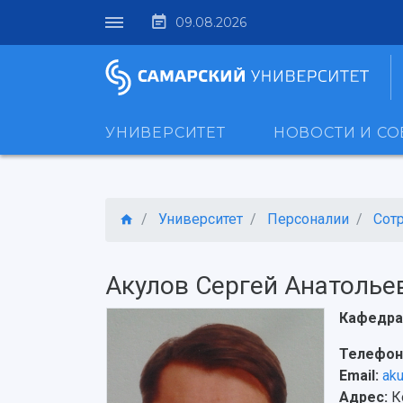
09.08.2026
УНИВЕРСИТЕТ
НОВОСТИ И С
Университет
Персоналии
Сот
Акулов Сергей Анатолье
Кафедра 
Телефон
Email:
aku
Адрес:
Ко