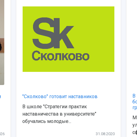
В
и
"Сколково" готовит наставников
б
В школе "Стратегии практик
г
наставничества в университете"
М
обучались молодые...
у
с
026
31.08.2020