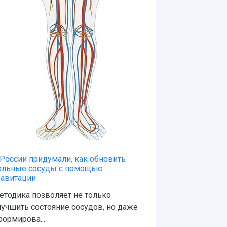
 России придумали, как обновить
РИА Новости:
ольные сосуды с помощью
обновить бо
равитации
гравитации"
етодика позволяет не только
Методика поз
лучшить состояние сосудов, но даже
улучшить сос
формирова...
сформирова..