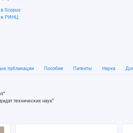
в Scopus
 в РИНЦ
ые публикации
Пособия
Патенты
Наука
До
нт"
дидат технических наук"