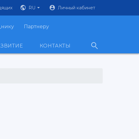
дящих
RU
Личный кабинет
днику
Партнеру
АЗВИТИЕ
КОНТАКТЫ