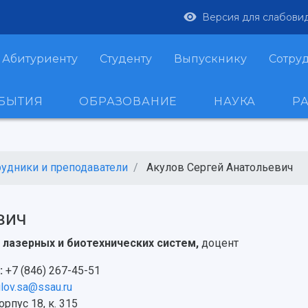
Версия для слабови
Абитуриенту
Студенту
Выпускнику
Сотру
ОБЫТИЯ
ОБРАЗОВАНИЕ
НАУКА
Р
рудники и преподаватели
Акулов Сергей Анатольевич
вич
лазерных и биотехнических систем,
доцент
:
+7 (846) 267-45-51
lov.sa@ssau.ru
рпус 18, к. 315