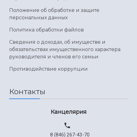
Умный дом бабочек
Международный межвузовский кампус
Положение об обработке и защите
персональных данных
Сведения об образовательной организации
Политика обработки файлов
Официальные документы
Сведения о доходах, об имуществе и
обязательствах имущественного характера
руководителя и членов его семьи
Противодействие коррупции
Контакты
Канцелярия
8 (846) 267-43-70