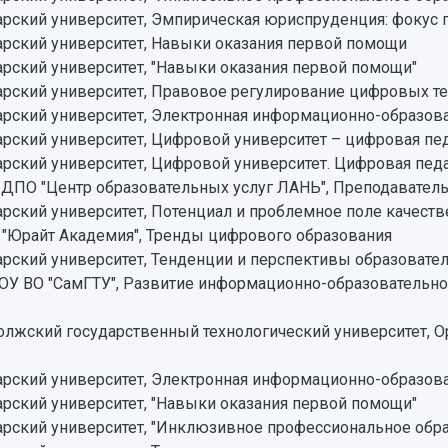
ский университет, Эмпирическая юриспруденция: фокус г
рский университет, Навыки оказания первой помощи
ский университет, "Навыки оказания первой помощи"
рский университет, Правовое регулирование цифровых т
ский университет, Электронная информационно-образова
ский университет, Цифровой университет – цифровая пе
ский университет, Цифровой университет. Цифровая педа
ПО "Центр образовательных услуг ЛАНЬ", Преподаватель 
ский университет, Потенциал и проблемное поле качест
"Юрайт Академия", Тренды цифрового образования
ский университет, Тенденции и перспективы образовател
У ВО "СамГТУ", Развитие информационно-образовательн
жский государственный технологический университет, Ор
ский университет, Электронная информационно-образова
ский университет, "Навыки оказания первой помощи"
рский университет, "Инклюзивное профессиональное обр