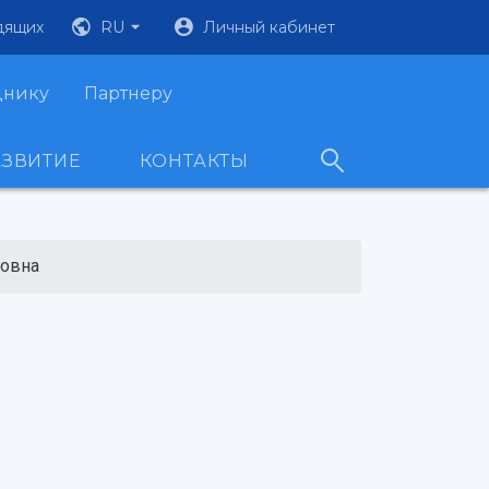
дящих
RU
Личный кабинет
днику
Партнеру
АЗВИТИЕ
КОНТАКТЫ
овна