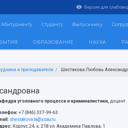
Версия для слабови
Абитуриенту
Студенту
Выпускнику
Сотру
ОБЫТИЯ
ОБРАЗОВАНИЕ
НАУКА
Р
рудники и преподаватели
Шестакова Любовь Александр
сандровна
афедра уголовного процесса и криминалистики,
доцент
елефон:
+7 (846) 337-99-63
mail:
shestakova.la@ssau.ru
дрес:
Корпус 24, к. 218 ул. Академика Павлова, 1