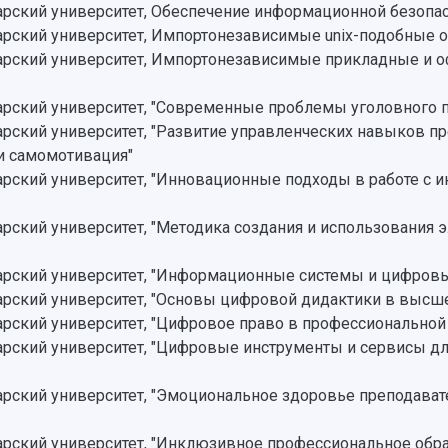
ский университет, Обеспечение информационной безопас
рский университет, Импортонезависимые unix-подобные 
рский университет, Импортонезависимые прикладные и о
ский университет, "Современные проблемы уголовного п
ский университет, "Развитие управленческих навыков п
и самомотивация"
кий университет, "Инновационные подходы в работе с инф
ский университет, "Методика создания и использования 
рский университет, "Информационные системы и цифровые
рский университет, "Основы цифровой дидактики в высше
ский университет, "Цифровое право в профессиональной 
ский университет, "Цифровые инструменты и сервисы дл
ский университет, "Эмоциональное здоровье преподават
рский университет, "Инклюзивное профессиональное обр