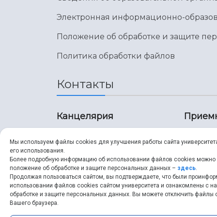
Электронная информационно-образов
Положение об обработке и защите пе
Политика обработки файлов
Контакты
Канцелярия
Прием
8 (846) 267-43-70
8 (8
Мы используем файлы cookies для улучшения работы сайта университет
его использования.
8 (846) 267-43-70
8 (8
Более подробную информацию об использовании файлов cookies можно
положение об обработке и защите персональных данных –
здесь
.
Продолжая пользоваться сайтом, вы подтверждаете, что были проинфо
ssau@ssau.ru
pri
использовании файлов cookies сайтом университета и ознакомлены с 
обработке и защите персональных данных. Вы можете отключить файлы c
ssau
Вашего браузера.