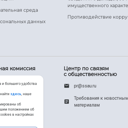
имущественного характе
ательная среда
Противодействие корр
рсональных данных
ная комиссия
Центр по связям
с общественностью
00) 550-34-35
а и большего удобства
pr@ssau.ru
46) 267-48-67
 найти
здесь
, наше
Требования к новостны
рмированы об
материалам
em@ssau.ru
нашим положением об
ookies в настройках
.ru/priem