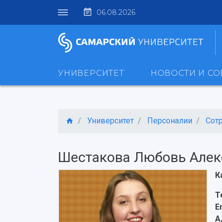
06.08.2026
УНИВЕРСИТЕТ
НОВОСТИ И С
Университет
Персоналии
Сот
Шестакова Любовь Алек
К
Т
E
А