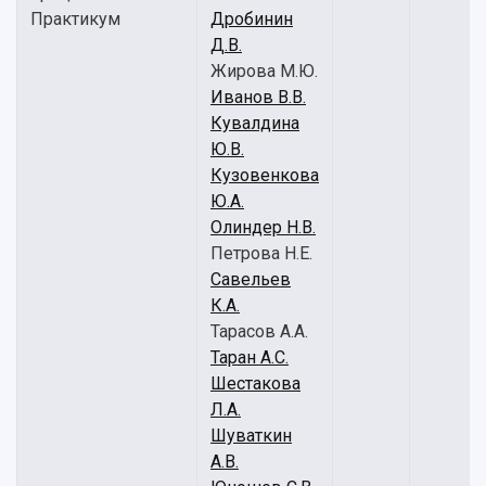
Практикум
Дробинин
Д.В.
Жирова М.Ю.
Иванов В.В.
Кувалдина
Ю.В.
Кузовенкова
Ю.А.
Олиндер Н.В.
Петрова Н.Е.
Савельев
К.А.
Тарасов А.А.
Таран А.С.
Шестакова
Л.А.
Шуваткин
А.В.