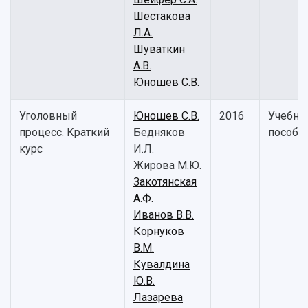
Шестакова
Л.А.
Шуваткин
А.В.
Юношев С.В.
Уголовный
Юношев С.В.
2016
Учебно
процесс. Краткий
Бедняков
пособи
курс
И.Л.
Жирова М.Ю.
Закотянская
А.Ф.
Иванов В.В.
Корнуков
В.М.
Кувалдина
Ю.В.
Лазарева