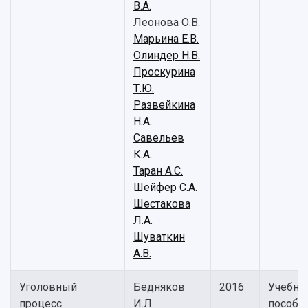
В.А.
Леонова О.В.
Марьина Е.В.
Олиндер Н.В.
Проскурина
Т.Ю.
Развейкина
Н.А.
Савельев
К.А.
Таран А.С.
Шейфер С.А.
Шестакова
Л.А.
Шуваткин
А.В.
Уголовный
Бедняков
2016
Учебно
процесс.
И.Л.
пособи