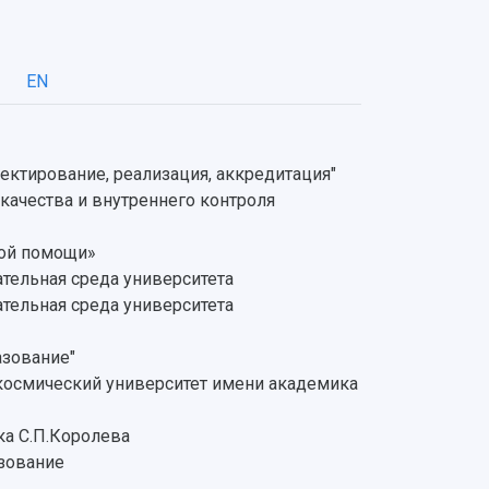
EN
ктирование, реализация, аккредитация"
ачества и внутреннего контроля
вой помощи»
тельная среда университета
тельная среда университета
азование"
окосмический университет имени академика
ка С.П.Королева
зование