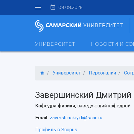
08.08.2026
УНИВЕРСИТЕТ
НОВОСТИ И С
Университет
Персоналии
Сот
Завершинский Дмитрий 
Кафедра физики,
заведующий кафедрой
Email:
zavershinskiy.di@ssau.ru
Профиль в Scopus