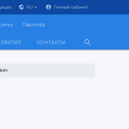
дящих
RU
Личный кабинет
днику
Партнеру
АЗВИТИЕ
КОНТАКТЫ
вич