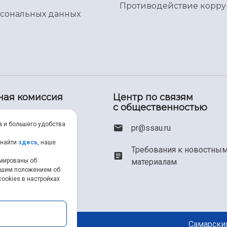
Противодействие корр
рсональных данных
ная комиссия
Центр по связям
с общественностью
00) 550-34-35
а и большего удобства
pr@ssau.ru
46) 267-48-67
 найти
здесь
, наше
Требования к новостны
рмированы об
материалам
em@ssau.ru
нашим положением об
ookies в настройках
.ru/priem
Самарский