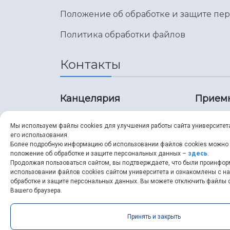
Положение об обработке и защите пе
Политика обработки файлов
Контакты
Канцелярия
Прием
8 (846) 267-43-70
8 (8
Мы используем файлы cookies для улучшения работы сайта университет
его использования.
8 (846) 267-43-70
8 (8
Более подробную информацию об использовании файлов cookies можно
положение об обработке и защите персональных данных –
здесь
.
Продолжая пользоваться сайтом, вы подтверждаете, что были проинфо
ssau@ssau.ru
pri
использовании файлов cookies сайтом университета и ознакомлены с 
обработке и защите персональных данных. Вы можете отключить файлы c
ssau
Вашего браузера.
Принять и закрыть