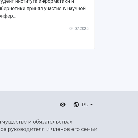
тудент института информатики и
В Самарском 
ибернетики принял участие в научной
Королёва зав
нфер...
Международна
04.07.2025
RU
имуществе и обязательствах
ра руководителя и членов его семьи