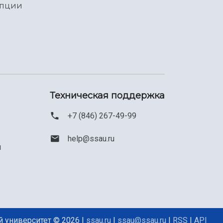
упции
Техническая поддержка
+7 (846) 267-49-99
help@ssau.ru
м
 университет © 2026 |
ssau.ru
|
ssau@ssau.ru
|
RSS
|
API