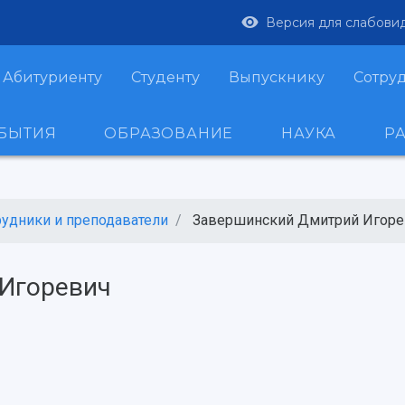
Версия для слабови
Абитуриенту
Студенту
Выпускнику
Сотру
ОБЫТИЯ
ОБРАЗОВАНИЕ
НАУКА
Р
рудники и преподаватели
Завершинский Дмитрий Игоре
Игоревич