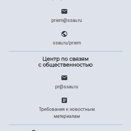
priem@ssau.ru
ssau.ru/priem
Центр по связям
с общественностью
pr@ssau.ru
Требования к новостным
материалам