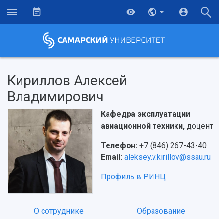
Кириллов Алексей
Владимирович
Кафедра эксплуатации
авиационной техники,
доцент
Телефон:
+7 (846) 267-43-40
Email:
aleksey.v.kirillov@ssau.ru
Профиль в РИНЦ
О сотруднике
Образование