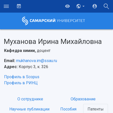
Муханова Ирина Михайловна
Кафедра химии,
доцент
Email:
mukhanova.im@ssau.ru
Адрес:
Корпус 3, к. 326
Профиль в Scopus
Профиль в РИНЦ
НАЗАД
О сотруднике
Образование
Об университете
Новости
Образование
Научно-исследовательская деятельность
Научные публикации
Пособия
Патенты
История
Главные новости
Почему я выбираю Самарский университет?
Основные научные направления