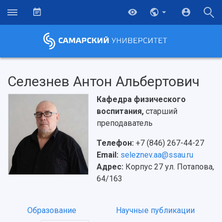
Селезнев Антон Альбертович
Кафедра физического
воспитания,
старший
преподаватель
Телефон:
+7 (846) 267-44-27
Email:
seleznev.aa@ssau.ru
Адрес:
Корпус 27 ул. Потапова,
64/163
НАЗАД
Образование
Научные публикации
Об университете
Новости
Образование
Научно-исследовательская деятельность