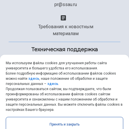
pr@ssau.ru
Требования к новостным
материалам
Техническая поддержка
Мы используем файлы cookies для улучшения работы сайта
университета и большего удобства его использования.
+7 (846) 267-49-99
Более подробную информацию об использовании файлов cookies
можно найти
здесь
, наше положение об обработке и защите
персональных данных –
здесь
.
Продолжая пользоваться сайтом, вы подтверждаете, что были
help@ssau.ru
проинформированы об использовании файлов cookies сайтом
университета и ознакомлены с нашим положением об обработке и
защите персональных данных. Вы можете отключить файлы cookies в
настройках Вашего браузера.
Самарский университет © 2026 |
ssau.ru
|
ssau@ssau.ru
|
Принять и закрыть