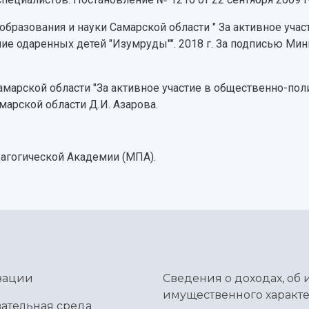
образования и науки Самарской области " За активное уча
ние одаренных детей "Изумруды"". 2018 г. За подписью Ми
амарской области "За активное участие в общественно-пол
марской области Д.И. Азарова.
агогической Академии (МПА).
зации
Сведения о доходах, об 
имущественного характе
ательная среда