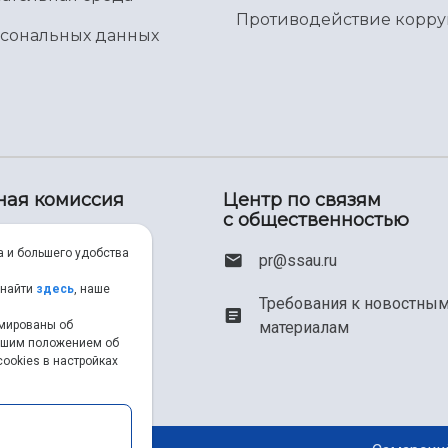
Противодействие корр
рсональных данных
ная комиссия
Центр по связям
с общественностью
00) 550-34-35
а и большего удобства
pr@ssau.ru
46) 267-48-67
 найти
здесь
, наше
Требования к новостны
рмированы об
материалам
em@ssau.ru
нашим положением об
ookies в настройках
.ru/priem