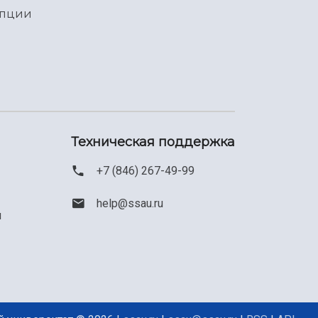
упции
Техническая поддержка
+7 (846) 267-49-99
help@ssau.ru
м