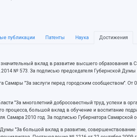
ые публикации
Патенты
Наука
Достижения
 значительный вклад в развитие высшего образования в С
.2014 № 573. За подписью председателя Губернской Думы 
га Самары "За заслуги перед городским сообществом". От 0
бласти "За многолетний добросовестный труд, успехи в орг
о процесса, большой вклад в обучение и воспитание подр
. Самара 2010 год. За подписью Губернатора Самарской об
й Думы "За большой вклад в развитие, совершенствование
циалистов. Постановление № 1216 от 22 сентября 2009 го