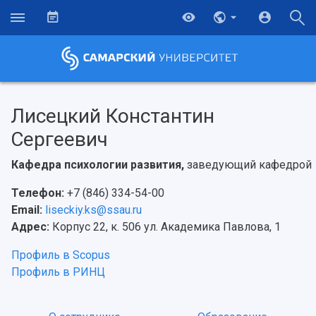
Лисецкий Константин
Сергеевич
Кафедра психологии развития,
заведующий кафедрой
Телефон:
+7 (846) 334-54-00
Email:
liseckiy.ks@ssau.ru
Адрес:
Корпус 22, к. 506 ул. Академика Павлова, 1
Профиль в Scopus
Профиль в РИНЦ
НАЗАД
Об университете
Новости
Образование
Научно-исследовательская деятельность