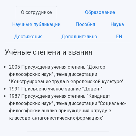
НАЗАД
О сотруднике
Образование
Об университете
Новости
Образование
Научно-исследовательская деятельность
История
Главные новости
Почему я выбираю Самарский университет?
Основные научные направления
Научные публикации
Пособия
Наука
Ключевые факты
Бортжурнал
Абитуриенту
Научные школы и ведущие научные коллектив
Достижения
Дополнительно
EN
Рейтинги
Объявления
Бакалавриат и специалитет
Диссертационные советы
События
Магистратура
Подготовка научных кадров
Руководство
Учёные степени и звания
Аспирантура
Конкурс на замещение должностей научных
СМИ об университете
Наблюдательный совет
Формы обучения
работников
Попечительский совет
2005 Присуждена учёная степень "Доктор
Учебные планы
Научно-технический совет
Пресс-центр
Ученый совет
философских наук" , тема диссертации
Дополнительное образование
Научные проекты и темы
Газета "Полет"
Ректорат
"Конструирование труда в европейской культуре"
Институты и факультеты
Газета "Самарский университет"
1991 Присвоено учёное звание "Доцент"
Кадровый резерв
Аспирантура и докторантура
1987 Присуждена учёная степень "Кандидат
Мы в соцсетях
Образовательные программы
философских наук" , тема диссертации "Социально-
Персоналии
Справочные материалы
философский анализ принуждения к труду в
Мультимедиа
Профессорско-преподавательский состав
Сотрудники и преподаватели
классово-антагонистических формациях"
Научная инфраструктура
Расписание занятий
Заслуженные деятели
Подкасты
Научно-исследовательские подразделения
Структура университета
Стипендии