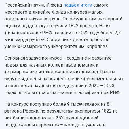
Кадровый резерв
Аспирантура и докторантура
Российский научный фонд
подвел итоги
самого
Мы в соцсетях
Образовательные программы
массового в линейке Фонда конкурса малых
Персоналии
Справочные материалы
отдельных научных групп. По результатам экспертной
Мультимедиа
Профессорско-преподавательский состав
Сотрудники и преподаватели
оценки поддержку получили 1822 проекта. На их
Научная инфраструктура
Расписание занятий
Заслуженные деятели
финансирование РНФ направит в 2022 году более 2,7
Подкасты
Научно-исследовательские подразделения
миллиарда рублей. Среди них - девять проектов
Структура университета
Стипендии
Структурная схема управления научно-
Просветительский проект "Одержимы наукой
учёных Самарского университета им. Королёва.
Институты и факультеты
исследовательской деятельностью
Тестирование иностранных граждан на
Кафедры
Материальная база
Основная задача конкурса – создание и развитие
знание русского языка, истории России и
Научные подразделения
Подразделения научного обслуживания
новых для научных коллективов тематик и
основ законодательства РФ
Отделы и службы
Организационные документы
формирование исследовательских команд. Гранты
Общественные организации
Платные образовательные услуги
будут выделены на осуществление фундаментальных
Результаты научно-исследовательской
Институт искусственного интеллекта
и поисковых научных исследований в 2022 – 2023
Скидки на обучение
деятельности
Инжиниринговый центр
годах по всем отраслям знаний классификатора РНФ.
Научно-технические разработки
Подготовительные курсы
Аграрный карбоновый полигон
Конкурсы научных проектов и грантов
На конкурс поступило более 9 тысяч заявок из 81
Архив
Областной конкурс "Молодой учёный"
Библиотека
региона России, по результатам экспертизы 1822 из
Фирменный стиль
Отчеты о научно-исследовательской
них были поддержаны. 25% руководителей
Видеолекции
деятельности
поддержанных проектов – молодые ученые в
Устойчивое развитие