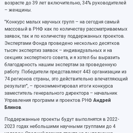
Журналы Самарского университета
возрасте до 39 лет включительно, 34% руководителей
Противодействие COVID-19
Научные конференции
– женщины.
Кампус
Патенты
3D-тур по университету
"Конкурс малых научных групп – на сегодня самый
Публикации и издания
Музеи
массовый в РНФ как по количеству рассматриваемых
Отчеты о проведенных конференциях
Учебный аэродром
заявок, так и по количеству поддержанных проектов.
Центр истории авиационных двигателей
Экспертами Фонда проведено несколько десятков
Ботанический сад
тысяч экспертиз заявок – индивидуальных и на
Умный дом бабочек
секциях экспертного совета, и я хотел бы выразить
Международный межвузовский кампус
благодарность нашим экспертам за проведенную
работу. Победители представляют 443 организации из
Сведения об образовательной организации
74 регионов страны, это действительно впечатляющий
результат", – прокомментировал итоги конкурса
Официальные документы
заместитель генерального директора – начальник
Управления программ и проектов РНФ
Андрей
Блинов
.
Поддержанные проекты будут выполнятся в 2022-
2023 годах небольшими научными группами до 4