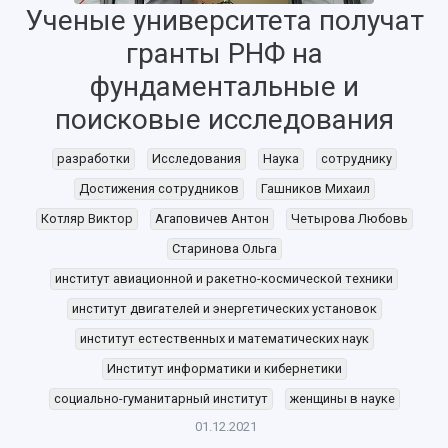
Ученые университета получат
гранты РНФ на
фундаментальные и
поисковые исследования
разработки
Исследования
Наука
сотруднику
НАЗАД
Достижения сотрудников
Гашников Михаил
Об университете
Новости
Образование
Научно-исследовательская деятельность
Котляр Виктор
Агаповичев Антон
Четырова Любовь
История
Главные новости
Почему я выбираю Самарский университет?
Основные научные направления
Старинова Ольга
Ключевые факты
Бортжурнал
Абитуриенту
Научные школы и ведущие научные коллектив
Рейтинги
Объявления
Бакалавриат и специалитет
Диссертационные советы
институт авиационной и ракетно-космической техники
События
Магистратура
Подготовка научных кадров
институт двигателей и энергетических установок
Руководство
Аспирантура
Конкурс на замещение должностей научных
СМИ об университете
институт естественных и математических наук
Наблюдательный совет
Формы обучения
работников
Попечительский совет
Институт информатики и кибернетики
Учебные планы
Научно-технический совет
Пресс-центр
Ученый совет
Дополнительное образование
социально-гуманитарный институт
женщины в науке
Научные проекты и темы
Газета "Полет"
Ректорат
01.12.2021
Институты и факультеты
Газета "Самарский университет"