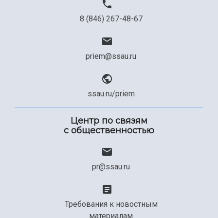
8 (846) 267-48-67
priem@ssau.ru
ssau.ru/priem
Центр по связям
с общественностью
pr@ssau.ru
Требования к новостным
материалам