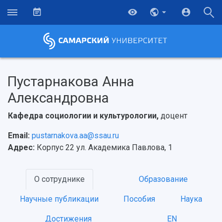
Пустарнакова Анна
Александровна
Кафедра социологии и культурологии,
доцент
Email:
pustarnakova.aa@ssau.ru
Адрес:
Корпус 22 ул. Академика Павлова, 1
О сотруднике
Образование
Научные публикации
Пособия
Наука
Достижения
EN
НАЗАД