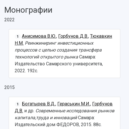
Монографии
2022
Анисимова В.Ю.
,
Горбунов Д.В.
,
Тюкавкин
1
Н.М.
Реинжиниринг инвестиционных
процессов с целью создания трансфера
технологий открытого рынка
Самара:
Издательство Самарского университета,
2022. 192с.
2015
НАЗАД
Богатырев В.Д.
,
Гераськин М.И.
,
Горбунов
1
Об университете
Новости
Образование
Научно-исследовательская деятельность
Д.В.
и др.
Современные исследования рынков
История
Главные новости
Почему я выбираю Самарский университет?
Основные научные направления
капитала,труда и инноваций
Самара:
Ключевые факты
Бортжурнал
Абитуриенту
Научные школы и ведущие научные коллектив
Издательский дом ФЕДОРОВ, 2015. 88с.
Рейтинги
Объявления
Бакалавриат и специалитет
Диссертационные советы