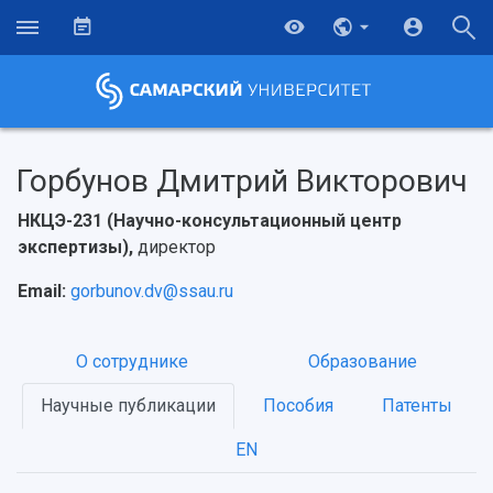
Горбунов Дмитрий Викторович
НКЦЭ-231 (Научно-консультационный центр
экспертизы),
директор
Email:
gorbunov.dv@ssau.ru
О сотруднике
Образование
Научные публикации
Пособия
Патенты
EN