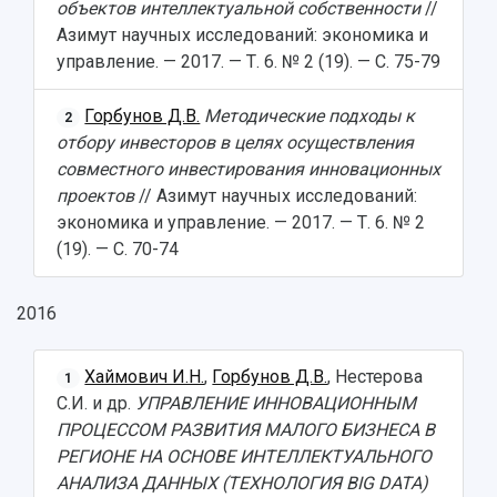
Результаты научно-исследовательской
объектов интеллектуальной собственности
//
Институт искусственного интеллекта
Скидки на обучение
деятельности
Азимут научных исследований: экономика и
Инжиниринговый центр
Научно-технические разработки
управление. — 2017. — Т. 6. № 2 (19). — С. 75-79
Подготовительные курсы
Аграрный карбоновый полигон
Конкурсы научных проектов и грантов
Архив
Областной конкурс "Молодой учёный"
Библиотека
Горбунов Д.В.
Методические подходы к
2
Фирменный стиль
Отчеты о научно-исследовательской
отбору инвесторов в целях осуществления
Видеолекции
деятельности
совместного инвестирования инновационных
Устойчивое развитие
Журналы Самарского университета
проектов
// Азимут научных исследований:
Противодействие COVID-19
Научные конференции
экономика и управление. — 2017. — Т. 6. № 2
Кампус
Патенты
(19). — С. 70-74
3D-тур по университету
Публикации и издания
Музеи
Отчеты о проведенных конференциях
2016
Учебный аэродром
Центр истории авиационных двигателей
Ботанический сад
Хаймович И.Н.
,
Горбунов Д.В.
, Нестерова
1
Умный дом бабочек
С.И. и др.
УПРАВЛЕНИЕ ИННОВАЦИОННЫМ
Международный межвузовский кампус
ПРОЦЕССОМ РАЗВИТИЯ МАЛОГО БИЗНЕСА В
РЕГИОНЕ НА ОСНОВЕ ИНТЕЛЛЕКТУАЛЬНОГО
Сведения об образовательной организации
АНАЛИЗА ДАННЫХ (ТЕХНОЛОГИЯ BIG DATA)