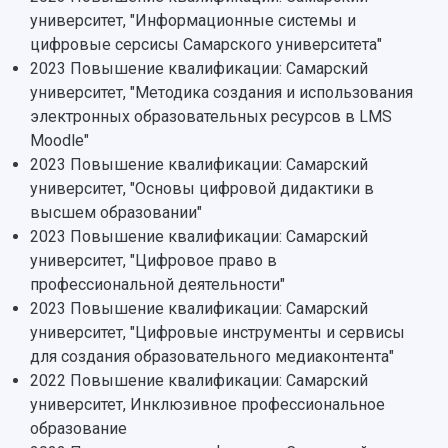
НАЗАД
университет, "Информационные системы и
Об университете
Новости
Образование
Научно-исследовательская деятельность
цифровые серсисы Самарского университета"
История
Главные новости
Почему я выбираю Самарский университет?
Основные научные направления
2023 Повышение квалификации: Самарский
Ключевые факты
Бортжурнал
Абитуриенту
Научные школы и ведущие научные коллектив
университет, "Методика создания и использования
Рейтинги
Объявления
Бакалавриат и специалитет
Диссертационные советы
электронных образовательных ресурсов в LMS
События
Магистратура
Подготовка научных кадров
Moodle"
Руководство
Аспирантура
Конкурс на замещение должностей научных
2023 Повышение квалификации: Самарский
СМИ об университете
Наблюдательный совет
Формы обучения
работников
университет, "Основы цифровой дидактики в
Попечительский совет
Учебные планы
Научно-технический совет
высшем образовании"
Пресс-центр
Ученый совет
Дополнительное образование
2023 Повышение квалификации: Самарский
Научные проекты и темы
Газета "Полет"
Ректорат
университет, "Цифровое право в
Институты и факультеты
Газета "Самарский университет"
профессиональной деятельности"
Кадровый резерв
Аспирантура и докторантура
2023 Повышение квалификации: Самарский
Мы в соцсетях
Образовательные программы
университет, "Цифровые инструменты и сервисы
Персоналии
Справочные материалы
Мультимедиа
для создания образовательного медиаконтента"
Профессорско-преподавательский состав
Сотрудники и преподаватели
Научная инфраструктура
2022 Повышение квалификации: Самарский
Расписание занятий
Заслуженные деятели
Подкасты
университет, Инклюзивное профессиональное
Научно-исследовательские подразделения
Структура университета
Стипендии
образование
Структурная схема управления научно-
Просветительский проект "Одержимы наукой