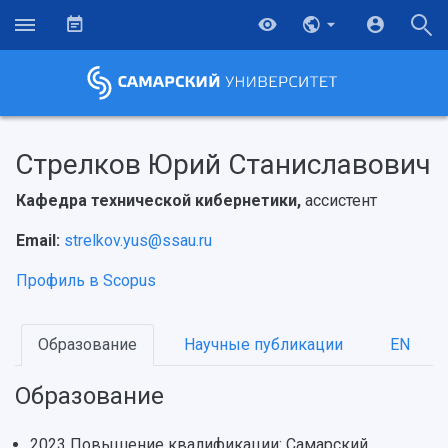
Стрелков Юрий Станиславович
Кафедра технической кибернетики,
ассистент
Email:
strelkov.yus@ssau.ru
Профиль в Scopus
Образование
Научные публикации
EN
Образование
2023 Повышение квалификации: Самарский