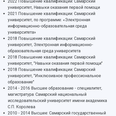
2022 Повышение квалификации: Самарский
Институты и факультеты
исследовательской деятельностью
Тестирование иностранных граждан на
университет, Навыки оказания первой помощи
Кафедры
Материальная база
знание русского языка, истории России и
2021 Повышение квалификации: Самарский
Научные подразделения
Подразделения научного обслуживания
основ законодательства РФ
университет, по программе: «Электронная
Отделы и службы
Организационные документы
информационно-образовательная среда
Общественные организации
Платные образовательные услуги
Результаты научно-исследовательской
университета»
Институт искусственного интеллекта
Скидки на обучение
деятельности
2018 Повышение квалификации: Самарский
Инжиниринговый центр
Научно-технические разработки
университет, Электронная информационно-
Подготовительные курсы
Аграрный карбоновый полигон
Конкурсы научных проектов и грантов
образовательная среда университета
Архив
Областной конкурс "Молодой учёный"
Библиотека
2018 Повышение квалификации: Самарский
Фирменный стиль
Отчеты о научно-исследовательской
университет, "Навыки оказания первой помощи"
Видеолекции
деятельности
2018 Повышение квалификации: Самарский
Устойчивое развитие
Журналы Самарского университета
университет, "Инклюзивное профессиональное
Противодействие COVID-19
Научные конференции
образование"
Кампус
Патенты
2014 - 2016 Высшее образование - специалитет,
3D-тур по университету
Публикации и издания
магистратура: Самарский национальный
Музеи
Отчеты о проведенных конференциях
исследовательский университет имени академика
Учебный аэродром
С.П. Королева
Центр истории авиационных двигателей
2010 - 2014 Высшее: Самарский государственный