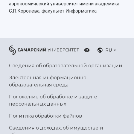
Ботанический сад
аэрокосмический университет имени академика
Умный дом бабочек
С.П.Королева, факультет Информатика
Международный межвузовский кампус
Сведения об образовательной организации
Официальные документы
RU
Сведения об образовательной организации
Электронная информационно-
образовательная среда
Положение об обработке и защите
персональных данных
Политика обработки файлов
Сведения о доходах, об имуществе и